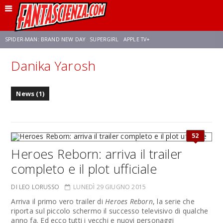
SPIDER-MAN: BRAND NEW DAY
SUPERGIRL
APPLE TV+
Danika Yarosh
FRANCO RICCIARDIELLO
ZENDAYA
STAR TREK
AVENGERS: DOOMSDAY
News (1)
NETFLIX
SADIE SINK
STAR TREK: STRANGE NEW WORLDS
52
Heroes Reborn: arriva il trailer
completo e il plot ufficiale
DI LEO LORUSSO
LUNEDÌ 29 GIUGNO 2015
Arriva il primo vero trailer di
Heroes Reborn
, la serie che
riporta sul piccolo schermo il successo televisivo di qualche
anno fa. Ed ecco tutti i vecchi e nuovi personaggi