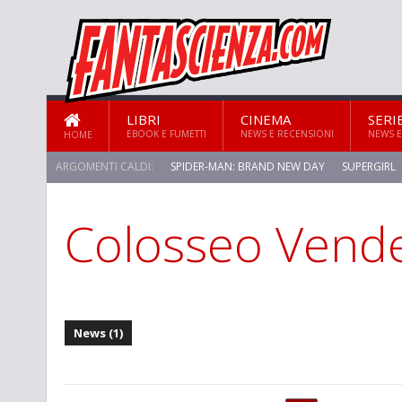
LIBRI
CINEMA
SERI
EBOOK E FUMETTI
NEWS E RECENSIONI
NEWS E
HOME
ARGOMENTI CALDI:
SPIDER-MAN: BRAND NEW DAY
SUPERGIRL
Colosseo Vende
News (1)