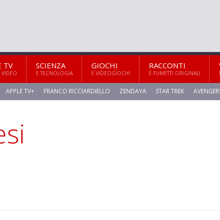
E TV
SCIENZA
GIOCHI
RACCONTI
 VIDEO
E TECNOLOGIA
E VIDEOGIOCHI
E FUMETTI ORIGINALI
APPLE TV+
FRANCO RICCIARDIELLO
ZENDAYA
STAR TREK
AVENGER
si