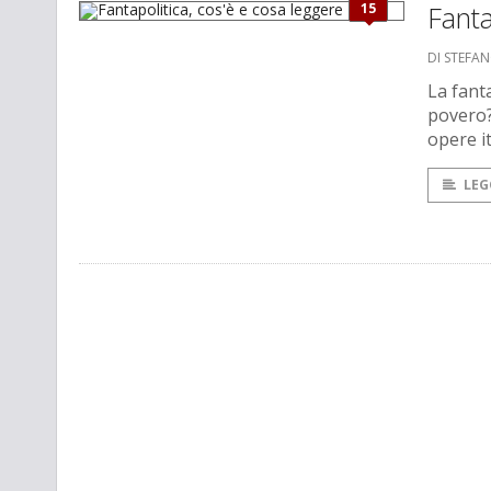
15
Fanta
DI STEFA
La fanta
povero?
opere it
LEG