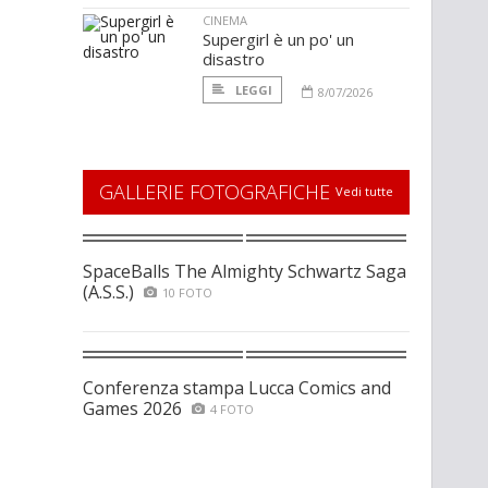
CINEMA
Supergirl è un po' un
disastro
LEGGI
8/07/2026
GALLERIE FOTOGRAFICHE
Vedi tutte
SpaceBalls The Almighty Schwartz Saga
(A.S.S.)
10 FOTO
Conferenza stampa Lucca Comics and
Games 2026
4 FOTO