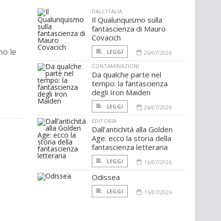
DALL'ITALIA
Il Qualunquismo sulla
fantascienza di Mauro
Covacich
no le
LEGGI
26/07/2026
CONTAMINAZIONI
Da qualche parte nel
tempo: la fantascienza
degli Iron Maiden
LEGGI
26/07/2026
EDITORIA
Dall’antichità alla Golden
Age: ecco la storia della
fantascienza letteraria
LEGGI
16/07/2026
Odissea
LEGGI
15/07/2026