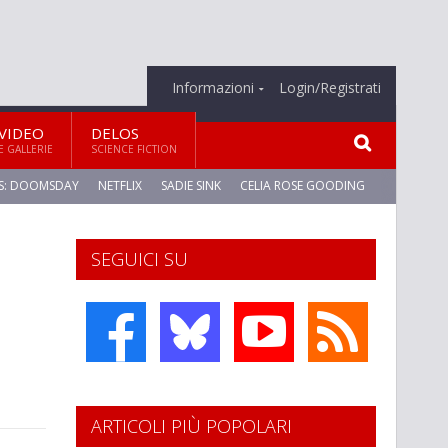
Informazioni
Login/Registrati
VIDEO
DELOS
E GALLERIE
SCIENCE FICTION
S: DOOMSDAY
NETFLIX
SADIE SINK
CELIA ROSE GOODING
SEGUICI SU
ARTICOLI PIÙ POPOLARI