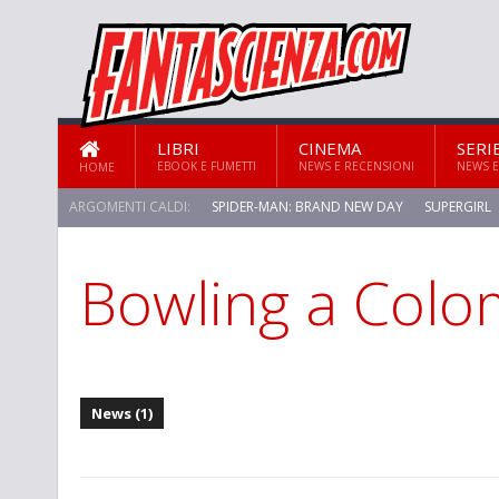
LIBRI
CINEMA
SERI
EBOOK E FUMETTI
NEWS E RECENSIONI
NEWS E
HOME
ARGOMENTI CALDI:
SPIDER-MAN: BRAND NEW DAY
SUPERGIRL
Bowling a Colo
STAR TREK: STRANGE NEW WORLDS
News (1)