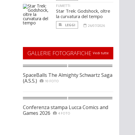
FUMETTI
Star Trek: Godshock, oltre
la curvatura del tempo
LEGGI
26/07/2026
GALLERIE FOTOGRAFICHE
Vedi tutte
SpaceBalls The Almighty Schwartz Saga
(A.S.S.)
10 FOTO
Conferenza stampa Lucca Comics and
Games 2026
4 FOTO