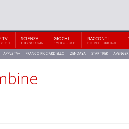
E TV
SCIENZA
GIOCHI
RACCONTI
 VIDEO
E TECNOLOGIA
E VIDEOGIOCHI
E FUMETTI ORIGINALI
APPLE TV+
FRANCO RICCIARDIELLO
ZENDAYA
STAR TREK
AVENGER
mbine