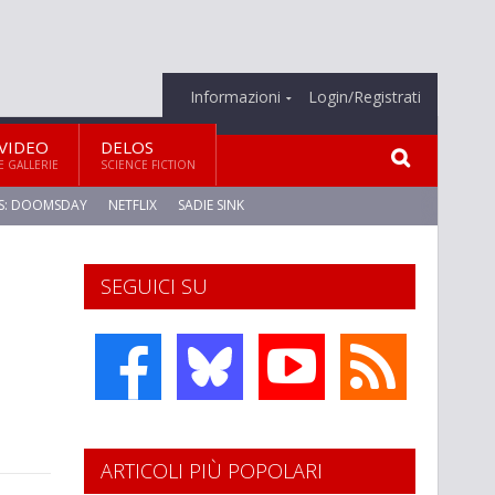
Informazioni
Login/Registrati
VIDEO
DELOS
E GALLERIE
SCIENCE FICTION
S: DOOMSDAY
NETFLIX
SADIE SINK
SEGUICI SU
ARTICOLI PIÙ POPOLARI