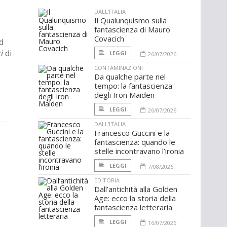
DALL'ITALIA
Il Qualunquismo sulla
fantascienza di Mauro
Covacich
d
i
di
LEGGI
26/07/2026
CONTAMINAZIONI
Da qualche parte nel
tempo: la fantascienza
degli Iron Maiden
LEGGI
26/07/2026
DALL'ITALIA
Francesco Guccini e la
fantascienza: quando le
stelle incontravano l’ironia
LEGGI
7/08/2026
EDITORIA
Dall’antichità alla Golden
Age: ecco la storia della
fantascienza letteraria
LEGGI
16/07/2026