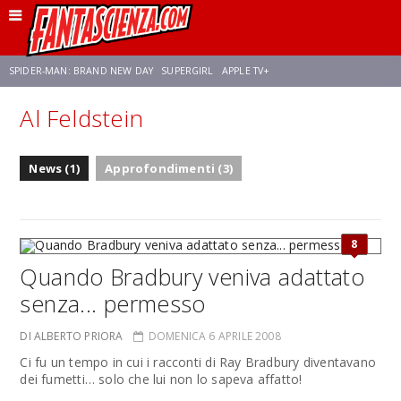
SPIDER-MAN: BRAND NEW DAY
SUPERGIRL
APPLE TV+
Al Feldstein
FRANCO RICCIARDIELLO
ZENDAYA
STAR TREK
AVENGERS: DOOMSDAY
News (1)
Approfondimenti (3)
NETFLIX
SADIE SINK
STAR TREK: STRANGE NEW WORLDS
8
Quando Bradbury veniva adattato
senza... permesso
DI ALBERTO PRIORA
DOMENICA 6 APRILE 2008
Ci fu un tempo in cui i racconti di Ray Bradbury diventavano
dei fumetti… solo che lui non lo sapeva affatto!