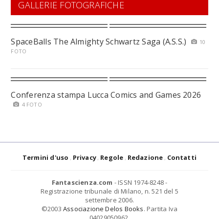
GALLERIE FOTOGRAFICHE
SpaceBalls The Almighty Schwartz Saga (A.S.S.)
10
FOTO
Conferenza stampa Lucca Comics and Games 2026
4 FOTO
Termini d'uso
Privacy
Regole
Redazione
Contatti
Fantascienza.com
- ISSN 1974-8248 -
Registrazione tribunale di Milano, n. 521 del 5
settembre 2006.
©2003
Associazione Delos Books
. Partita Iva
04029050962.