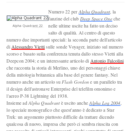
Numero 22 per
Alpha Quadrant
, la
fanzine del club
Deep Space One
che
nelle ultime uscite ha fatto un deciso
Alpha Quadrant 22
salto di qualità. Al centro di questo
numero due importanti speciali: la seconda parte dell'articolo
di
Alessandro Vietti
sulle sonde Voyager, iniziato sul numero
scorso e basato sulla conferenza tenuta dallo stesso Vietti alla
Deepcon 2004; e un interessante articolo di
Antonio Falcolini
che racconta la storia di Merlino, uno dei personaggi chiave
della mitologia britannica alla base del genere fantasy. Nel
numero anche un articolo su
Flash Gordon
e un parallelo tra
il design dell'astronave Enterprise del telefilm omonimo e
l'aereo P-38 Lightning del 1938.
Insieme ad
Alpha Quadrant
è uscito anche
Alpha Log 2004
,
lo speciale monografico che quest'anno è dedicato a Star
Trek: un argomento piuttosto difficile da trattare dicendo
qualcosa di nuovo, impresa che però ci sembra riuscita con
una raccolta di articoli interessanti, ricchi soprattutto di spunti