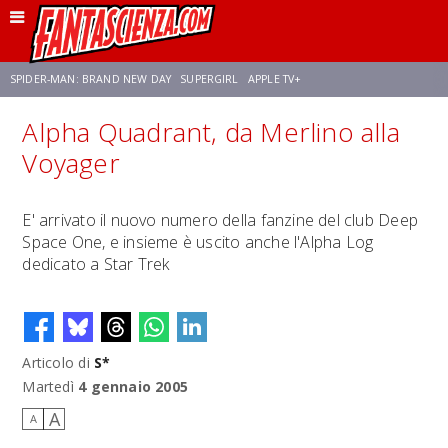
SPIDER-MAN: BRAND NEW DAY
SUPERGIRL
APPLE TV+
Alpha Quadrant, da Merlino alla
FRANCO RICCIARDIELLO
ZENDAYA
STAR TREK
AVENGERS: DOOMSDAY
Voyager
NETFLIX
SADIE SINK
STAR TREK: STRANGE NEW WORLDS
E' arrivato il nuovo numero della fanzine del club Deep
Space One, e insieme è uscito anche l'Alpha Log
dedicato a Star Trek
Articolo di
S*
Martedì
4 gennaio 2005
A
A