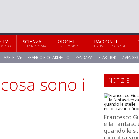
E TV
SCIENZA
GIOCHI
RACCONTI
 VIDEO
E TECNOLOGIA
E VIDEOGIOCHI
E FUMETTI ORIGINALI
APPLE TV+
FRANCO RICCIARDIELLO
ZENDAYA
STAR TREK
AVENGER
cosa sono i
NOTIZIE
Francesco Gu
e la fantasci
quando le st
incontravan