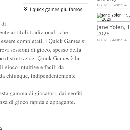
NOTIZIE / 5/08/2026
I quick games più famosi
 di
Jane Yolen, 
te ai titoli tradizionali, che
2026
r essere completati, i Quick Games si
NOTIZIE / 4/08/2026
revi sessioni di gioco, spesso della
che distintive dei Quick Games è la
 gioco intuitive e facili da
i da chiunque, indipendentemente
vasta gamma di giocatori, dai neofiti
nza di gioco rapida e appagante.
e