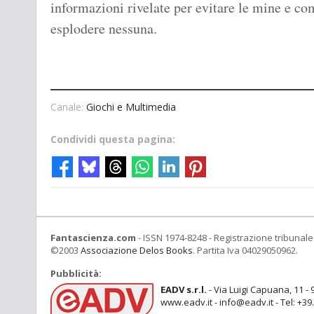
informazioni rivelate per evitare le mine e co
esplodere nessuna.
Canale:
Giochi e Multimedia
Condividi questa pagina:
Fantascienza.com
- ISSN 1974-8248 - Registrazione tribunale 
©2003
Associazione Delos Books
. Partita Iva 04029050962.
Pubblicità:
EADV s.r.l.
- Via Luigi Capuana, 11 - 
www.eadv.it - info@eadv.it - Tel: +3