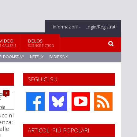
Informazioni
Login/Registrati
VIDEO
DELOS
E GALLERIE
SCIENCE FICTION
S: DOOMSDAY
NETFLIX
SADIE SINK
SEGUICI SU
3
ccini
enza:
elle
ARTICOLI PIÙ POPOLARI
o