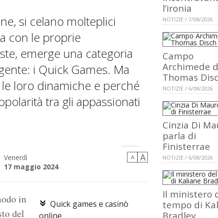
l’ironia
e, si celano molteplici
NOTIZIE / 7/08/2026
a con le proprie
ueste, emerge una categoria
Campo
Archimede d
lgente: i Quick Games. Ma
Thomas Dis
le loro dinamiche e perché
NOTIZIE / 6/08/2026
larità tra gli appassionati
Cinzia Di Ma
parla di
Finisterrae
A
Venerdì
A
NOTIZIE / 6/08/2026
17 maggio 2024
Il ministero 
modo in
Quick games e casinò
tempo di Ka
sto del
Bradley
online