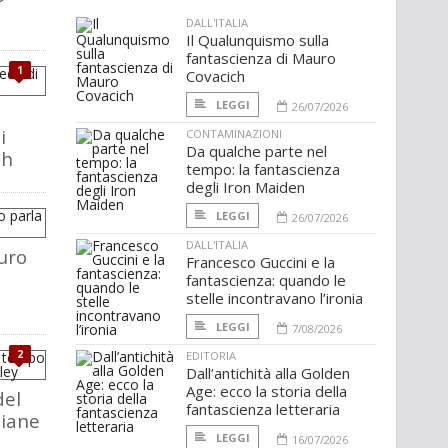
DALL'ITALIA
Il Qualunquismo sulla
fantascienza di Mauro
1
Covacich
LEGGI
26/07/2026
i
CONTAMINAZIONI
Da qualche parte nel
ch
tempo: la fantascienza
degli Iron Maiden
LEGGI
26/07/2026
DALL'ITALIA
uro
Francesco Guccini e la
fantascienza: quando le
stelle incontravano l’ironia
LEGGI
7/08/2026
2
EDITORIA
Dall’antichità alla Golden
Age: ecco la storia della
del
fantascienza letteraria
liane
LEGGI
16/07/2026