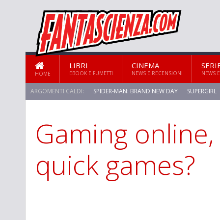
LIBRI
CINEMA
SERI
EBOOK E FUMETTI
NEWS E RECENSIONI
NEWS E
HOME
ARGOMENTI CALDI:
SPIDER-MAN: BRAND NEW DAY
SUPERGIRL
Gaming online, 
STAR TREK: STRANGE NEW WORLDS
quick games?