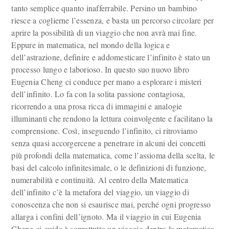
tanto semplice quanto inafferrabile. Persino un bambino
riesce a coglierne l’essenza, e basta un percorso circolare per
aprire la possibilità di un viaggio che non avrà mai fine.
Eppure in matematica, nel mondo della logica e
dell’astrazione, definire e addomesticare l’infinito è stato un
processo lungo e laborioso. In questo suo nuovo libro
Eugenia Cheng ci conduce per mano a esplorare i misteri
dell’infinito. Lo fa con la solita passione contagiosa,
ricorrendo a una prosa ricca di immagini e analogie
illuminanti che rendono la lettura coinvolgente e facilitano la
comprensione. Così, inseguendo l’infinito, ci ritroviamo
senza quasi accorgercene a penetrare in alcuni dei concetti
più profondi della matematica, come l’assioma della scelta, le
basi del calcolo infinitesimale, o le definizioni di funzione,
numerabilità e continuità. Al centro della Matematica
dell’infinito c’è la metafora del viaggio, un viaggio di
conoscenza che non si esaurisce mai, perché ogni progresso
allarga i confini dell’ignoto. Ma il viaggio in cui Eugenia
Cheng ci guida è soprattutto un viaggio dentro la matematica,