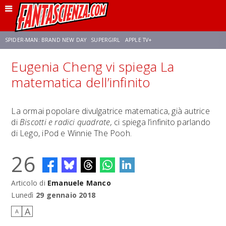
SPIDER-MAN: BRAND NEW DAY
SUPERGIRL
APPLE TV+
Eugenia Cheng vi spiega La
FRANCO RICCIARDIELLO
ZENDAYA
STAR TREK
AVENGERS: DOOMSDAY
matematica dell’infinito
NETFLIX
SADIE SINK
STAR TREK: STRANGE NEW WORLDS
La ormai popolare divulgatrice matematica, già autrice
di
Biscotti e radici quadrate,
ci spiega l’infinito parlando
di Lego, iPod e Winnie The Pooh.
26
Articolo di
Emanuele Manco
Lunedì
29 gennaio 2018
A
A