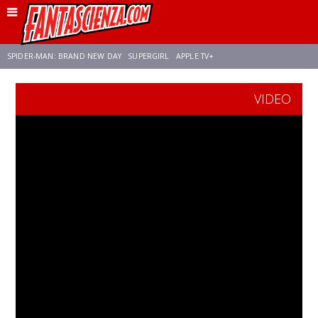
SPIDER-MAN: BRAND NEW DAY
SUPERGIRL
APPLE TV+
VIDEO
FRANCO RICCIARDIELLO
ZENDAYA
STAR TREK
AVENGERS: DOOMSDAY
NETFLIX
SADIE SINK
STAR TREK: STRANGE NEW WORLDS