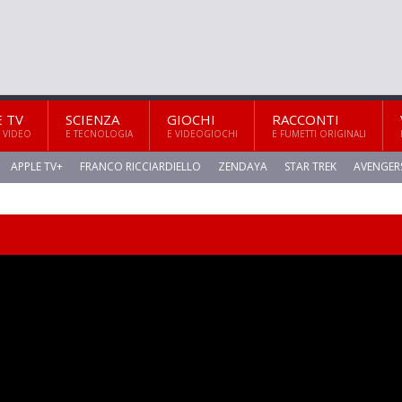
E TV
SCIENZA
GIOCHI
RACCONTI
 VIDEO
E TECNOLOGIA
E VIDEOGIOCHI
E FUMETTI ORIGINALI
APPLE TV+
FRANCO RICCIARDIELLO
ZENDAYA
STAR TREK
AVENGER