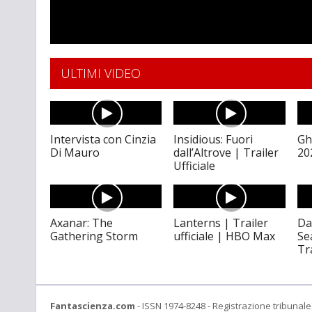
ULTIMI VIDEO
Intervista con Cinzia
Insidious: Fuori
Gh
Di Mauro
dall’Altrove | Trailer
20
Ufficiale
Axanar: The
Lanterns | Trailer
Da
Gathering Storm
ufficiale | HBO Max
Se
Tr
Fantascienza.com
- ISSN 1974-8248 - Registrazione tribunale 