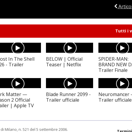
Artico
Tutti i 
ost In The Shell
BELOW | Official
SPIDER-MAN:
26 - Trailer
Teaser | Netflix
BRAND NEW D
Trailer Finale
rk Matter —
Blade Runner 2099 -
Neuromancer 
ason 2 Official
Trailer ufficiale
Trailer ufficiale
ailer | Apple TV
di Milano, n. 521 del 5 settembre 2006.
Termini