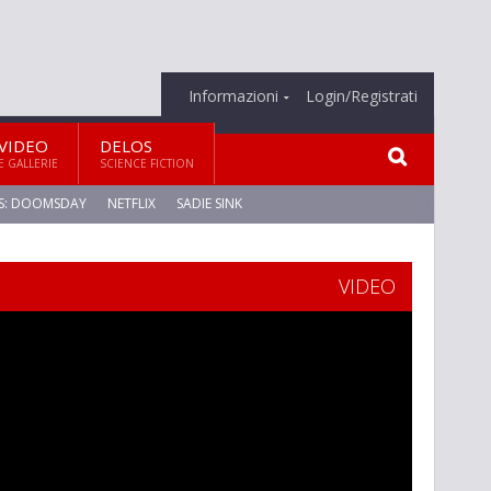
Informazioni
Login/Registrati
VIDEO
DELOS
E GALLERIE
SCIENCE FICTION
S: DOOMSDAY
NETFLIX
SADIE SINK
VIDEO