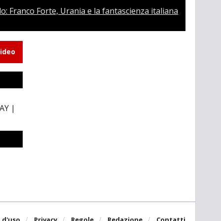
lo: Franco Forte, Urania e la fantascienza italiana
video
AY |
-
 d'uso
Privacy
Regole
Redazione
Contatti