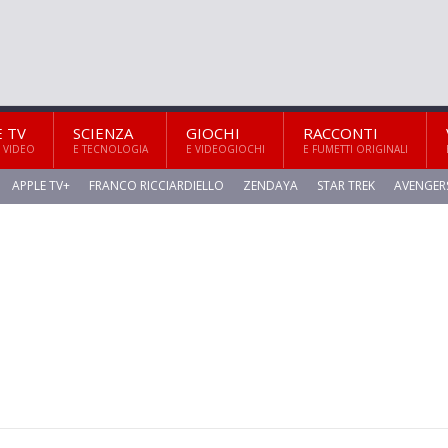
E TV
SCIENZA
GIOCHI
RACCONTI
 VIDEO
E TECNOLOGIA
E VIDEOGIOCHI
E FUMETTI ORIGINALI
APPLE TV+
FRANCO RICCIARDIELLO
ZENDAYA
STAR TREK
AVENGER