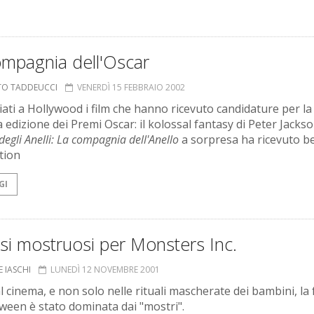
ompagnia dell'Oscar
TO TADDEUCCI
VENERDÌ 15 FEBBRAIO 2002
ati a Hollywood i film che hanno ricevuto candidature per la
 edizione dei Premi Oscar: il kolossal fantasy di Peter Jacks
degli Anelli: La compagnia dell'Anello
a sorpresa ha ricevuto b
tion
GI
si mostruosi per Monsters Inc.
E IASCHI
LUNEDÌ 12 NOVEMBRE 2001
l cinema, e non solo nelle rituali mascherate dei bambini, la 
oween è stato dominata dai "mostri".