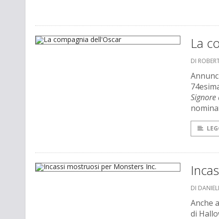
La c
DI ROBER
Annunci
74esima
Signore 
nomina
LEG
Incas
DI DANIEL
Anche a
di Hall