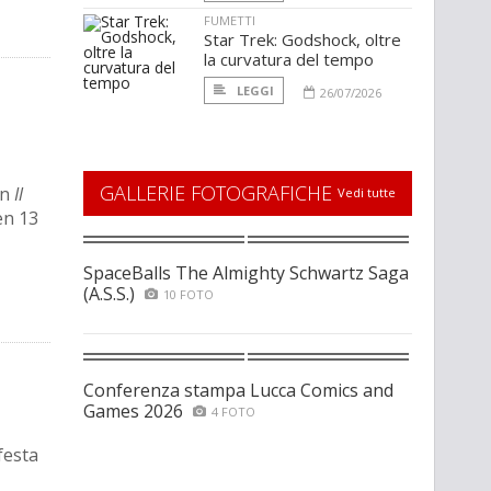
FUMETTI
Star Trek: Godshock, oltre
la curvatura del tempo
LEGGI
26/07/2026
GALLERIE FOTOGRAFICHE
on
Il
Vedi tutte
en 13
SpaceBalls The Almighty Schwartz Saga
(A.S.S.)
10 FOTO
Conferenza stampa Lucca Comics and
Games 2026
4 FOTO
festa