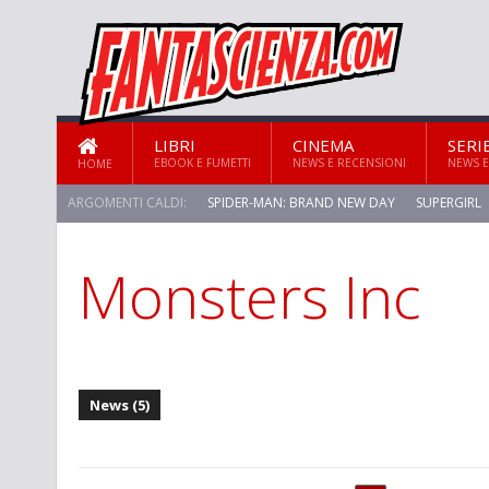
LIBRI
CINEMA
SERI
EBOOK E FUMETTI
NEWS E RECENSIONI
NEWS E
HOME
ARGOMENTI CALDI:
SPIDER-MAN: BRAND NEW DAY
SUPERGIRL
Monsters Inc
STAR TREK: STRANGE NEW WORLDS
News (5)