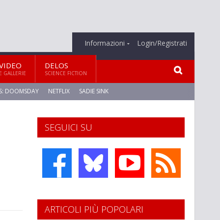
Informazioni
Login/Registrati
VIDEO
DELOS
E GALLERIE
SCIENCE FICTION
S: DOOMSDAY
NETFLIX
SADIE SINK
SEGUICI SU
ARTICOLI PIÙ POPOLARI