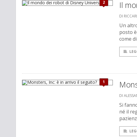
2
Il mo
DI RICCA
Un altro
posto è
come d
LEG
1
Monst
DI ALESS
Si fanno
né il r
pazienz
LEG