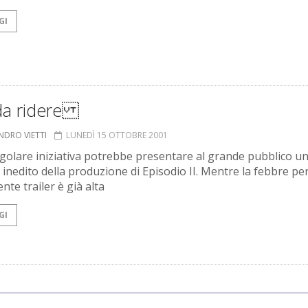
GI
 da ridere
NDRO VIETTI
LUNEDÌ 15 OTTOBRE 2001
golare iniziativa potrebbe presentare al grande pubblico u
 inedito della produzione di Episodio II. Mentre la febbre pe
nte trailer è già alta
GI