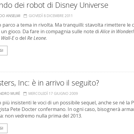
ndo dei robot di Disney Universe
RDO ANSELMI
GIOVEDÌ 8 DICEMBRE 2011
 parco a tema in rivolta. Ma tranquilli: stavolta rimettere le 
 un gioco. Da fare in compagnia sulle note di
Alice in Wonder
i
Wall-E
o del
Re Leone
.
GI
ers, Inc: è in arrivo il seguito?
ANDRO MURÈ
MERCOLEDÌ 17 GIUGNO 2009
 più insistenti le voci di un possibile sequel, anche se né la P
egista Pete Docter confermano. In ogni caso, bisognerà armar
a: non vedremo nulla prima del 2013.
GI