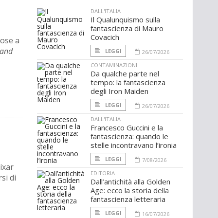
DALL'ITALIA
Il Qualunquismo sulla
fantascienza di Mauro
Covacich
cose a
land
LEGGI
26/07/2026
CONTAMINAZIONI
Da qualche parte nel
tempo: la fantascienza
degli Iron Maiden
LEGGI
26/07/2026
DALL'ITALIA
Francesco Guccini e la
fantascienza: quando le
stelle incontravano l’ironia
LEGGI
7/08/2026
ixar
EDITORIA
si di
Dall’antichità alla Golden
Age: ecco la storia della
fantascienza letteraria
LEGGI
16/07/2026