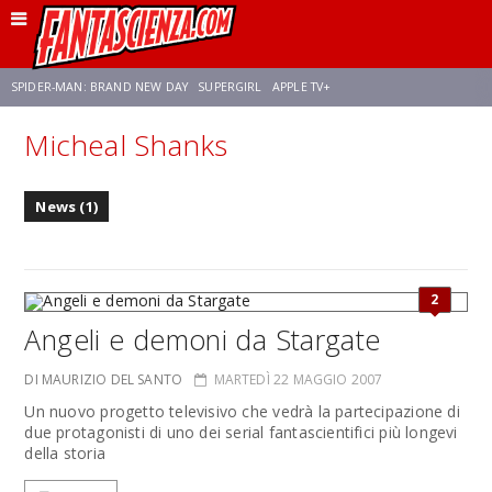
SPIDER-MAN: BRAND NEW DAY
SUPERGIRL
APPLE TV+
Micheal Shanks
FRANCO RICCIARDIELLO
ZENDAYA
STAR TREK
AVENGERS: DOOMSDAY
News (1)
NETFLIX
SADIE SINK
STAR TREK: STRANGE NEW WORLDS
2
Angeli e demoni da Stargate
DI MAURIZIO DEL SANTO
MARTEDÌ 22 MAGGIO 2007
Un nuovo progetto televisivo che vedrà la partecipazione di
due protagonisti di uno dei serial fantascientifici più longevi
della storia