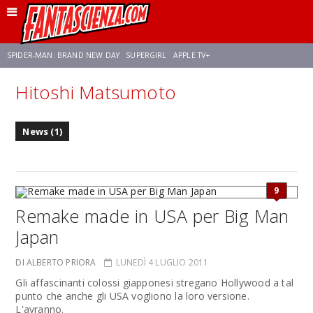
SPIDER-MAN: BRAND NEW DAY
SUPERGIRL
APPLE TV+
Hitoshi Matsumoto
FRANCO RICCIARDIELLO
ZENDAYA
STAR TREK
AVENGERS: DOOMSDAY
News (1)
NETFLIX
SADIE SINK
CELIA ROSE GOODING
9
Remake made in USA per Big Man
Japan
DI ALBERTO PRIORA
LUNEDÌ 4 LUGLIO 2011
Gli affascinanti colossi giapponesi stregano Hollywood a tal
punto che anche gli USA vogliono la loro versione.
L'avranno.