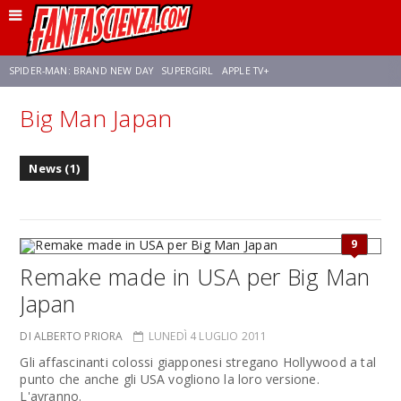
SPIDER-MAN: BRAND NEW DAY
SUPERGIRL
APPLE TV+
Big Man Japan
FRANCO RICCIARDIELLO
ZENDAYA
STAR TREK
AVENGERS: DOOMSDAY
News (1)
NETFLIX
SADIE SINK
STAR TREK: STRANGE NEW WORLDS
9
Remake made in USA per Big Man
Japan
DI ALBERTO PRIORA
LUNEDÌ 4 LUGLIO 2011
Gli affascinanti colossi giapponesi stregano Hollywood a tal
punto che anche gli USA vogliono la loro versione.
L'avranno.