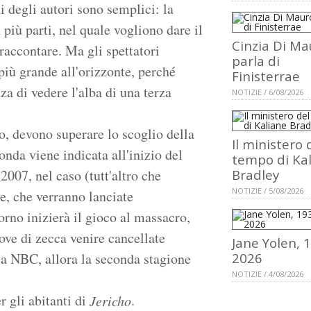
i degli autori sono semplici: la
 più parti, nel quale vogliono dare il
Cinzia Di Ma
 raccontare. Ma gli spettatori
parla di
più grande all'orizzonte, perché
Finisterrae
za di vedere l'alba di una terza
NOTIZIE / 6/08/2026
, devono superare lo scoglio della
Il ministero 
onda viene indicata all'inizio del
tempo di Ka
007, nel caso (tutt'altro che
Bradley
NOTIZIE / 5/08/2026
e, che verranno lanciate
orno inizierà il gioco al massacro,
uove di zecca venire cancellate
Jane Yolen, 
a NBC, allora la seconda stagione
2026
NOTIZIE / 4/08/2026
r gli abitanti di
.
Jericho