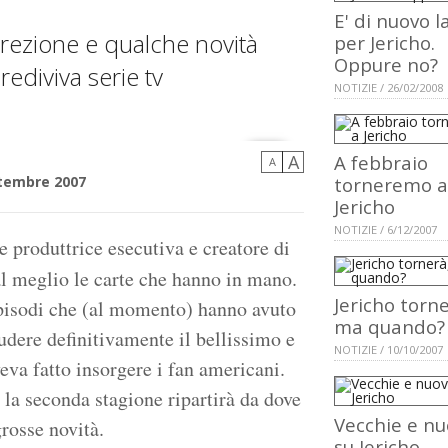
E' di nuovo l
crezione e qualche novità
per Jericho.
Oppure no?
rediviva serie tv
NOTIZIE / 26/02/2008
A
A febbraio
A
tembre 2007
torneremo a
Jericho
NOTIZIE / 6/12/2007
e produttrice esecutiva e creatore di
al meglio le carte che hanno in mano.
Jericho torne
episodi che (al momento) hanno avuto
ma quando?
udere definitivamente il bellissimo e
NOTIZIE / 10/10/2007
veva fatto insorgere i fan americani.
 la seconda stagione ripartirà da dove
Vecchie e n
grosse novità.
su Jericho