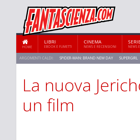
LIBRI
CINEMA
SERI
EBOOK E FUMETTI
NEWS E RECENSIONI
NEWS E
HOME
ARGOMENTI CALDI:
SPIDER-MAN: BRAND NEW DAY
SUPERGIRL
La nuova Jeric
STAR TREK: STRANGE NEW WORLDS
un film