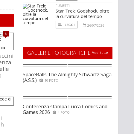
FUMETTI
Star Trek: Godshock, oltre
la curvatura del tempo
LEGGI
26/07/2026
3
GALLERIE FOTOGRAFICHE
Vedi tutte
ccini
enza:
elle
SpaceBalls The Almighty Schwartz Saga
o
(A.S.S.)
10 FOTO
Conferenza stampa Lucca Comics and
Games 2026
4 FOTO
i
ch