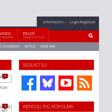
Informazioni
Login/Registrati
VIDEO
DELOS
E GALLERIE
SCIENCE FICTION
S: DOOMSDAY
NETFLIX
SADIE SINK
E
SEGUICI SU
5
nze
ARTICOLI PIÙ POPOLARI
2