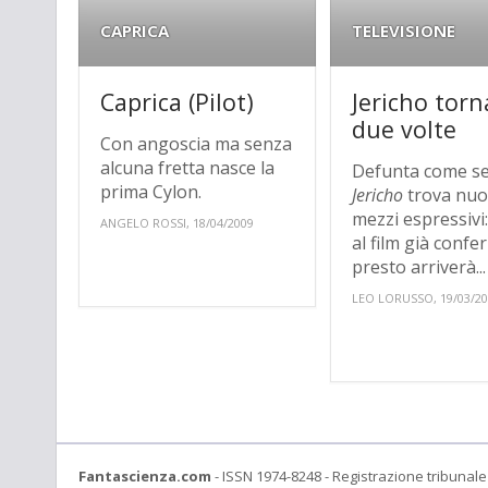
CAPRICA
TELEVISIONE
Caprica (Pilot)
Jericho torn
due volte
Con angoscia ma senza
alcuna fretta nasce la
Defunta come ser
prima Cylon.
Jericho
trova nuo
mezzi espressivi:
ANGELO ROSSI, 18/04/2009
al film già confe
presto arriverà...
LEO LORUSSO, 19/03/2
Fantascienza.com
- ISSN 1974-8248 - Registrazione tribunale 