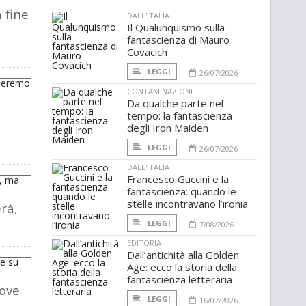
a fine
DALL'ITALIA
Il Qualunquismo sulla
fantascienza di Mauro
Covacich
LEGGI
26/07/2026
CONTAMINAZIONI
Da qualche parte nel
tempo: la fantascienza
degli Iron Maiden
LEGGI
26/07/2026
DALL'ITALIA
Francesco Guccini e la
fantascienza: quando le
stelle incontravano l’ironia
rà,
LEGGI
7/08/2026
EDITORIA
Dall’antichità alla Golden
Age: ecco la storia della
fantascienza letteraria
uove
LEGGI
16/07/2026