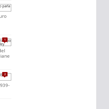
uro
1
del
liane
2
1939-