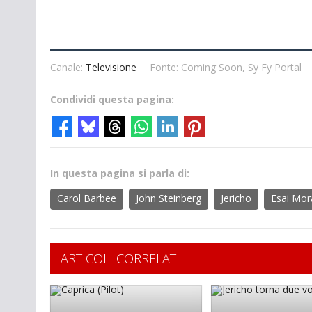
Canale:
Televisione
Fonte: Coming Soon, Sy Fy Portal
Condividi questa pagina:
In questa pagina si parla di:
Carol Barbee
John Steinberg
Jericho
Esai Mor
ARTICOLI CORRELATI