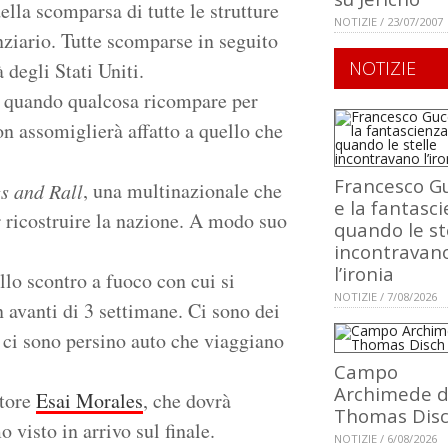
lla scomparsa di tutte le strutture
NOTIZIE / 23/07/2007
nziario. Tutte scomparse in seguito
NOTIZIE
 degli Stati Uniti.
di quando qualcosa ricompare per
n assomiglierà affatto a quello che
Francesco Gu
, una multinazionale che
s and Rall
e la fantasci
r ricostruire la nazione. A modo suo
quando le st
incontravan
l’ironia
llo scontro a fuoco con cui si
NOTIZIE / 7/08/2026
n avanti di 3 settimane. Ci sono dei
ta, ci sono persino auto che viaggiano
Campo
Archimede d
ttore
Esai Morales
, che dovrà
Thomas Dis
 visto in arrivo sul finale.
NOTIZIE / 6/08/2026