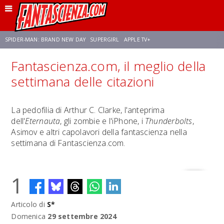
SPIDER-MAN: BRAND NEW DAY
SUPERGIRL
APPLE TV+
Fantascienza.com, il meglio della
FRANCO RICCIARDIELLO
ZENDAYA
STAR TREK
AVENGERS: DOOMSDAY
settimana delle citazioni
NETFLIX
SADIE SINK
CELIA ROSE GOODING
La pedofilia di Arthur C. Clarke, l'anteprima
dell'
Eternauta
, gli zombie e l'iPhone, i
Thunderbolts
,
Asimov e altri capolavori della fantascienza nella
settimana di Fantascienza.com.
1
Articolo di
S*
Domenica
29 settembre 2024