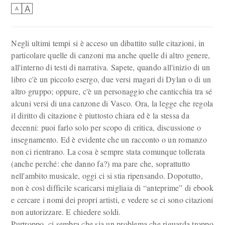
A
A
Negli ultimi tempi si è acceso un dibattito sulle citazioni, in
particolare quelle di canzoni ma anche quelle di altro genere,
all'interno di testi di narrativa. Sapete, quando all'inizio di un
libro c'è un piccolo esergo, due versi magari di Dylan o di un
altro gruppo; oppure, c'è un personaggio che canticchia tra sé
alcuni versi di una canzone di Vasco. Ora, la legge che regola
il diritto di citazione è piuttosto chiara ed è la stessa da
decenni: puoi farlo solo per scopo di critica, discussione o
insegnamento. Ed è evidente che un racconto o un romanzo
non ci rientrano. La cosa è sempre stata comunque tollerata
(anche perché: che danno fa?) ma pare che, soprattutto
nell'ambito musicale, oggi ci si stia ripensando. Dopotutto,
non è così difficile scaricarsi migliaia di “anteprime” di ebook
e cercare i nomi dei propri artisti, e vedere se ci sono citazioni
non autorizzare. E chiedere soldi.
Purtroppo, ci sembra che sia un problema che riguarda troppo