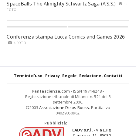
SpaceBalls The Almighty Schwartz Saga (A.S.S.)
10
FOTO
Conferenza stampa Lucca Comics and Games 2026
4 FOTO
Termini d'uso
Privacy
Regole
Redazione
Contatti
Fantascienza.com
- ISSN 1974-8248 -
Registrazione tribunale di Milano, n. 521 del 5
settembre 2006.
©2003
Associazione Delos Books
. Partita Iva
04029050962.
Pubblicità:
EADV s.r.l.
- Via Luigi
Capuana, 11 - 95030