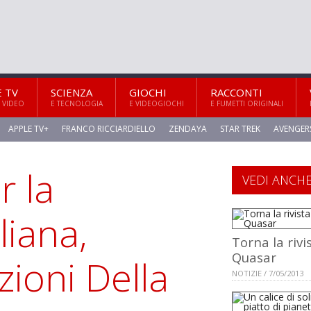
E TV
SCIENZA
GIOCHI
RACCONTI
 VIDEO
E TECNOLOGIA
E VIDEOGIOCHI
E FUMETTI ORIGINALI
APPLE TV+
FRANCO RICCIARDIELLO
ZENDAYA
STAR TREK
AVENGER
r la
VEDI ANCH
liana,
Torna la rivi
Quasar
zioni Della
NOTIZIE / 7/05/2013