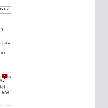
i
ch
uro
1
del
liane