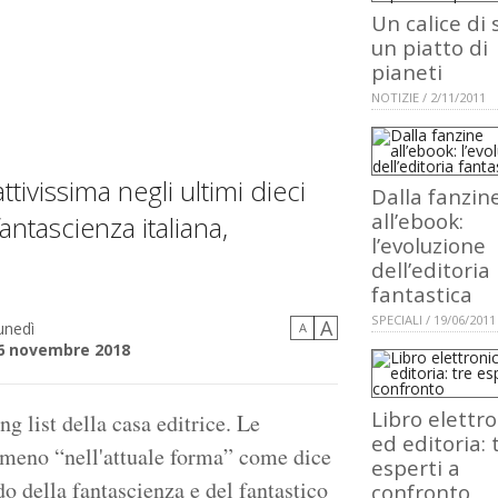
Un calice di s
un piatto di
pianeti
NOTIZIE / 2/11/2011
attivissima negli ultimi dieci
Dalla fanzin
all’ebook:
antascienza italiana,
l’evoluzione
dell’editoria
fantastica
SPECIALI / 19/06/2011
A
unedì
A
6 novembre 2018
Libro elettr
ng list della casa editrice. Le
ed editoria: 
almeno “nell'attuale forma” come dice
esperti a
o della fantascienza e del fantastico
confronto