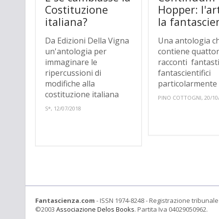
Costituzione
Hopper: l'ar
italiana?
la fantascie
Da Edizioni Della Vigna
Una antologia c
un'antologia per
contiene quattor
immaginare le
racconti fantasti
ripercussioni di
fantascientifici
modifiche alla
particolarmente l
costituzione italiana
PINO COTTOGNI, 20/10
S*, 12/07/2018
Fantascienza.com
- ISSN 1974-8248 - Registrazione tribunale 
©2003
Associazione Delos Books
. Partita Iva 04029050962.