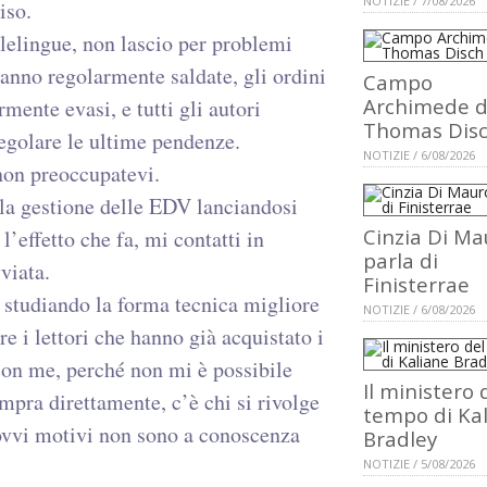
NOTIZIE / 7/08/2026
iso.
lelingue, non lascio per problemi
aranno regolarmente saldate, gli ordini
Campo
Archimede d
mente evasi, e tutti gli autori
Thomas Dis
regolare le ultime pendenze.
NOTIZIE / 6/08/2026
 non preoccupatevi.
 la gestione delle EDV lanciandosi
Cinzia Di Ma
l’effetto che fa, mi contatti in
parla di
viata.
Finisterrae
 studiando la forma tecnica migliore
NOTIZIE / 6/08/2026
e i lettori che hanno già acquistato i
 con me, perché non mi è possibile
Il ministero 
ompra direttamente, c’è chi si rivolge
tempo di Ka
r ovvi motivi non sono a conoscenza
Bradley
NOTIZIE / 5/08/2026