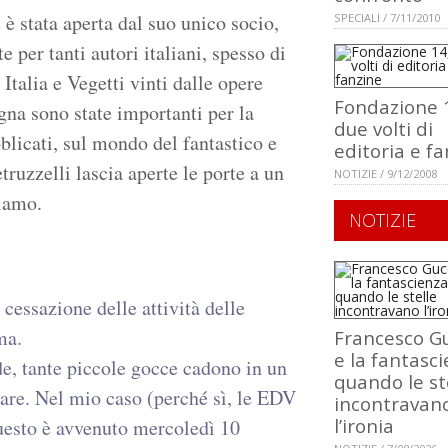
 è stata aperta dal suo unico socio,
SPECIALI / 7/11/2010
e per tanti autori italiani, spesso di
talia e Vegetti vinti dalle opere
Fondazione 1
gna sono state importanti per la
due volti di
blicati, sul mondo del fantastico e
editoria e f
ruzzelli lascia aperte le porte a un
NOTIZIE / 9/12/2008
riamo.
NOTIZIE
cessazione delle attività delle
ma.
Francesco Gu
e la fantasci
e, tante piccole gocce cadono in un
quando le st
ccare. Nel mio caso (perché sì, le EDV
incontravan
l’ironia
questo è avvenuto mercoledì 10