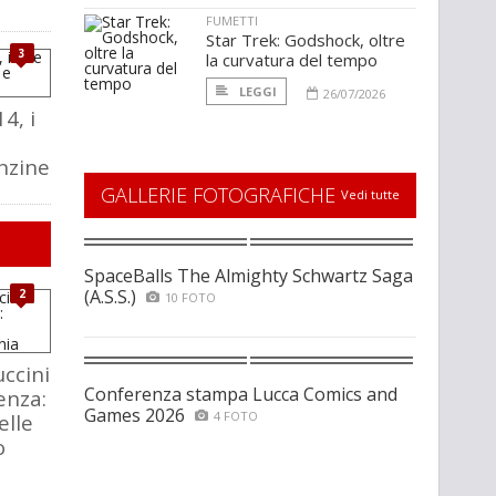
FUMETTI
Star Trek: Godshock, oltre
3
la curvatura del tempo
LEGGI
26/07/2026
4, i
anzine
GALLERIE FOTOGRAFICHE
Vedi tutte
SpaceBalls The Almighty Schwartz Saga
(A.S.S.)
2
10 FOTO
ccini
Conferenza stampa Lucca Comics and
enza:
Games 2026
4 FOTO
elle
o