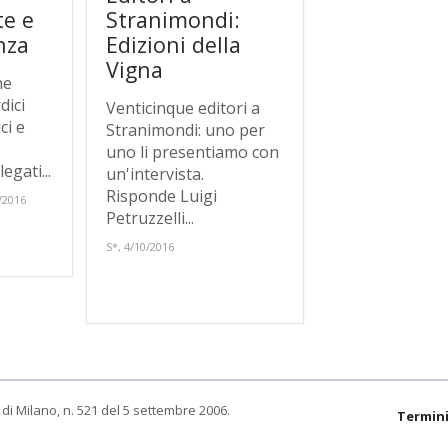
te e
Stranimondi:
nza
Edizioni della
Vigna
he
dici
Venticinque editori a
ci e
Stranimondi: uno per
uno li presentiamo con
egati...
un'intervista.
Risponde Luigi
/2016
Petruzzelli...
S*, 4/10/2016
di Milano, n. 521 del 5 settembre 2006.
Termini