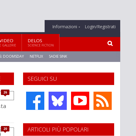
Informazioni
Login/Registrati
VIDEO
DELOS
E GALLERIE
SCIENCE FICTION
S: DOOMSDAY
NETFLIX
SADIE SINK
E
SEGUICI SU
26
sta
ARTICOLI PIÙ POPOLARI
20