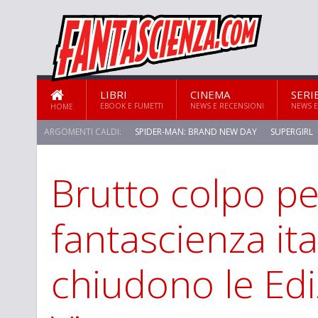
LIBRI
CINEMA
SERI
EBOOK E FUMETTI
NEWS E RECENSIONI
NEWS E
HOME
ARGOMENTI CALDI:
SPIDER-MAN: BRAND NEW DAY
SUPERGIRL
Brutto colpo pe
STAR TREK: STRANGE NEW WORLDS
fantascienza ita
chiudono le Edi