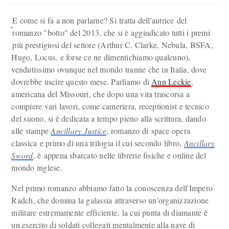
E come si fa a non parlarne? Si tratta dell'autrice del
romanzo "botto" del 2013, che si è aggiudicato tutti i premi
più prestigiosi del settore (Arthur C. Clarke, Nebula, BSFA,
Hugo, Locus, e forse ce ne dimentichiamo qualcuno),
vendutissimo ovunque nel mondo tranne che in Italia, dove
dovrebbe uscire questo mese. Parliamo di
Ann Leckie
,
americana del Missouri, che dopo una vita trascorsa a
compiere vari lavori, come cameriera, receptionist e tecnico
del suono, si è dedicata a tempo pieno alla scrittura, dando
alle stampe
Ancillary Justice
, romanzo di space opera
classica e primo di una trilogia il cui secondo libro,
Ancillary
Sword
, è appena sbarcato nelle librerie fisiche e online del
mondo inglese.
Nel primo romanzo abbiamo fatto la conoscenza dell'Impero
Radch, che domina la galassia attraverso un'organizzazione
militare estremamente efficiente, la cui punta di diamante è
un esercito di soldati collegati mentalmente alla nave di