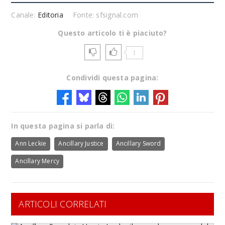
Canale:
Editoria
Fonte: sfsignal.com
Questo articolo ti è piaciuto?
1
Condividi questa pagina:
In questa pagina si parla di:
Ann Leckie
Ancillary Justice
Ancillary Sword
Ancillary Mercy
ARTICOLI CORRELATI