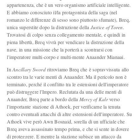
appartenenza, che è un vero organismo artificiale intelligente.
E abbiamo conosciuto il/la protagonista della saga (nel
romanzo le differenze di sesso sono piuttosto sfumate), Breq,
unica superstite dopo la distruzione della
Justice of Toren
.
Trovatosi di colpo senza collegamento mentale, e quindi in
piena libertù, Breq vivrà per vendicare la distruzione della
nave, in una missione che la porterà a scontrarsi con
l'imperatore multi-corpo e multi-mente Anaander Mianaai.
In
Ancillary Sword
ritroviamo Breq che è sopravvissuta allo
scontro tra le varie menti di Anaander. Ma il pericolo non è
terminato, perché il conflitto tra le estensioni dell'imperatore
può distruggere l'Impero. Reclutata da una delle menti di
Anaander, Breq parte a bordo della
Mercy of Kalr
verso
l'importante stazione di Athoek, per verificarne la tenuta
contro eventuali attacchi di altre estensioni dell'imperatore. Su
Athoek vive però Awn Bosnaid, sorella di un ufficiale che
Breq aveva assassinato tempo prima, e che si sente in dovere
di proteggere. E mentre la stazione subisce un attacco da