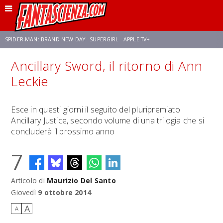
SPIDER-MAN: BRAND NEW DAY
SUPERGIRL
APPLE TV+
Ancillary Sword, il ritorno di Ann
FRANCO RICCIARDIELLO
ZENDAYA
STAR TREK
AVENGERS: DOOMSDAY
Leckie
NETFLIX
SADIE SINK
STAR TREK: STRANGE NEW WORLDS
Esce in questi giorni il seguito del pluripremiato
Ancillary Justice, secondo volume di una trilogia che si
concluderà il prossimo anno
7
Articolo di
Maurizio Del Santo
Giovedì
9 ottobre 2014
A
A