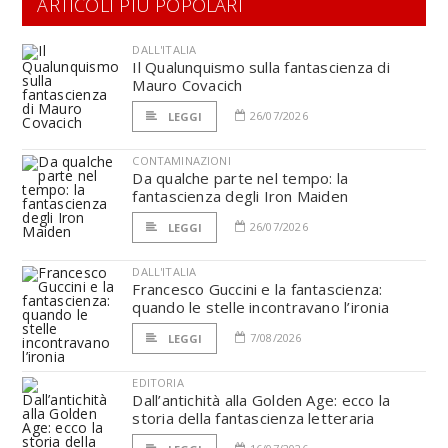
ARTICOLI PIÙ POPOLARI
DALL'ITALIA
Il Qualunquismo sulla fantascienza di
Mauro Covacich
26/07/2026
LEGGI
CONTAMINAZIONI
Da qualche parte nel tempo: la
fantascienza degli Iron Maiden
26/07/2026
LEGGI
DALL'ITALIA
Francesco Guccini e la fantascienza:
quando le stelle incontravano l’ironia
7/08/2026
LEGGI
EDITORIA
Dall’antichità alla Golden Age: ecco la
storia della fantascienza letteraria