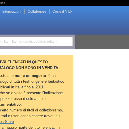
tore
Informazioni
Collaborare
Cos'è il NILF
i, titoli, titoli originali, collane, editori
LIBRI ELENCATI IN QUESTO
TALOGO NON SONO IN VENDITA
sto sito
non è un negozio
: è un
alogo di tutti i testi di genere fantastico
blicati in Italia fino al 2011.
he se a volta è presente l’indicazione
 prezzo, essa è solo a titolo
cumentativo
.
certo numero di titoli di collezionismo,
etrati e usati posso essere trovati su
os Store
.
la maggior parte dei titoli elencati in