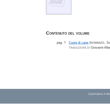
Contenuto del volume
pag. ?
Cuore di cane
(
,
So
ROMANZO
Giovanni Albe
TRADUZIONE DI
Quest'opera è dist