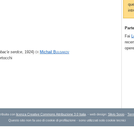
que
intr
Part
Fai
L
recen
opere
bac'e serdce
, 1924)
Michail
Bulgakov
DI
rtocchi
ribuita con
licenza Creative Commons Attribuzione 3.0 Italia
. - web design:
Silvio Sosio
-
Term
Questo sito non fa uso di cookie di profilazione - sono utilizzati solo cookie tecnici