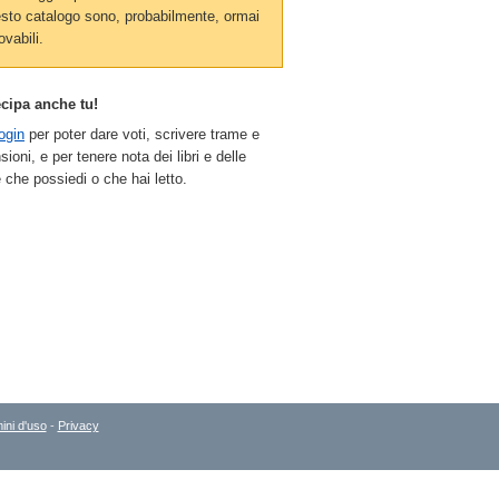
sto catalogo sono, probabilmente, ormai
ovabili.
ecipa anche tu!
ogin
per poter dare voti, scrivere trame e
sioni, e per tenere nota dei libri e delle
 che possiedi o che hai letto.
ini d'uso
-
Privacy