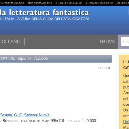
FantasyMagazine
HorrorMagazine
ThrillerMagazine
SherlockMagazine
DelosS
 COLLANE
TROVA
Autor
http://nilf.it/125605
HORT URL:
I 
CA
CREDITI
Que
cat
pub
Anc
del
do
Un 
 Scuola
,
G. C. Sansoni Nuova
arr
Brossura
195x118
L. 9.000
:
DIMENSIONI (MM):
PREZZO:
Del
Ma 