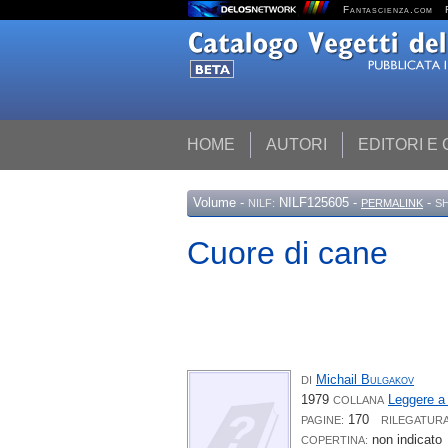
Fantascienza.com
HOME
AUTORI
EDITORI E
Volume
-
NILF125605 -
-
NILF:
PERMALINK
S
Cuore di cane
Michail
Bulgakov
DI
1979
Leggere a
COLLANA
170
PAGINE:
RILEGATURA
non indicato
COPERTINA: