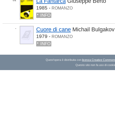
La Fantarca
Giuseppe Berto
1985 -
ROMANZO
INFO
Cuore di cane
Michail Bulgakov
-
1979 -
ROMANZO
INFO
Quest'opera è distribuita con
licenza Creative Commons A
Questo sito non fa uso di cookie 