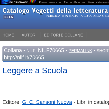
Fantascienza.com
FantasyMagazine
HorrorMagazine
HOME
AUTORI
EDITORI E COLLANE
Collana
-
NILF70665 -
-
NILF:
PERMALINK
SHORT
http://nilf.it/70665
Leggere a Scuola
Editore:
G. C. Sansoni Nuova
- Libri in catalo