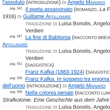
l'assoluto
(
)
Angelo
Mainardi
INTRODUZIONE
DI
Il poeta assassinato
(
,
La P
pag. 541
ROMANZO
1916)
Guillame
Apollinaire
DI
Luisa Bonolis, Angelo
TRADUZIONE DI
Verdieri
La fine di Babilonia
(
pag. 547
RACCONTO BREV
Apollinaire
Luisa Bonolis, Angelo
TRADUZIONE DI
Verdieri
(
)
pag. 551
SAGGISTICA
Franz Kafka (1883-1924)
(
-
SAGGISTI
Franz Kafka. In sospeso tra enigma 
pag. 559
dell'uomo
(
)
Angelo
Mainardi
INTRODUZIONE
DI
Nella colonia penale
(
pag. 569
RACCONTO LU
Strafkolonie. Eine Geschichte aus dem Jahr
Luisa Bonolis, Angelo
TRADUZIONE DI