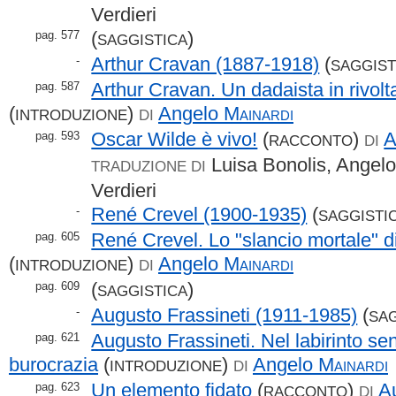
Verdieri
(
)
pag. 577
SAGGISTICA
Arthur Cravan (1887-1918)
(
-
SAGGIST
Arthur Cravan. Un dadaista in rivolt
pag. 587
(
)
Angelo
Mainardi
INTRODUZIONE
DI
Oscar Wilde è vivo!
(
)
A
pag. 593
RACCONTO
DI
Luisa Bonolis, Angelo
TRADUZIONE DI
Verdieri
René Crevel (1900-1935)
(
-
SAGGISTI
René Crevel. Lo "slancio mortale" di
pag. 605
(
)
Angelo
Mainardi
INTRODUZIONE
DI
(
)
pag. 609
SAGGISTICA
Augusto Frassineti (1911-1985)
(
-
SAG
Augusto Frassineti. Nel labirinto se
pag. 621
burocrazia
(
)
Angelo
Mainardi
INTRODUZIONE
DI
Un elemento fidato
(
)
A
pag. 623
RACCONTO
DI