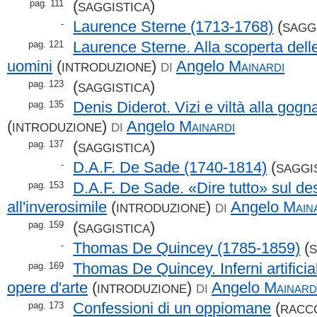
(
)
pag. 111
SAGGISTICA
Laurence Sterne (1713-1768)
(
-
SAGG
Laurence Sterne. Alla scoperta dell
pag. 121
uomini
(
)
Angelo
Mainardi
INTRODUZIONE
DI
(
)
pag. 123
SAGGISTICA
Denis Diderot. Vizi e viltà alla gogn
pag. 135
(
)
Angelo
Mainardi
INTRODUZIONE
DI
(
)
pag. 137
SAGGISTICA
D.A.F. De Sade (1740-1814)
(
-
SAGGI
D.A.F. De Sade. «Dire tutto» sul des
pag. 153
all'inverosimile
(
)
Angelo
Main
INTRODUZIONE
DI
(
)
pag. 159
SAGGISTICA
Thomas De Quincey (1785-1859)
(
-
S
Thomas De Quincey. Inferni artificia
pag. 169
opere d'arte
(
)
Angelo
Mainard
INTRODUZIONE
DI
Confessioni di un oppiomane
(
pag. 173
RACC