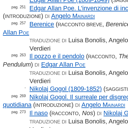
SAGGI
Edgar Allan Poe. L'invenzione di in
pag. 251
(
)
Angelo
Mainardi
INTRODUZIONE
DI
Berenice
(
,
Berenic
pag. 257
RACCONTO BREVE
Allan
Poe
Luisa Bonolis, Angelo
TRADUZIONE DI
Verdieri
Il pozzo e il pendolo
(
,
The
pag. 263
RACCONTO
Pendulum
)
Edgar Allan
Poe
DI
Luisa Bonolis, Angelo
TRADUZIONE DI
Verdieri
Nikolaj Gogol (1809-1852)
(
-
SAGGIST
Nikolaj Gogol. Il surreale per disgre
pag. 269
quotidiana
(
)
Angelo
Mainardi
INTRODUZIONE
DI
Il naso
(
,
Nos
)
Nikolaj
G
pag. 273
RACCONTO
DI
Luisa Bonolis, Angelo
TRADUZIONE DI