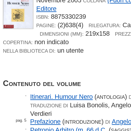
Novembre 2005
(Fuori c
COLLANA
Editore
8875330239
ISBN:
(2)638(4)
Car
PAGINE:
RILEGATURA:
219x158
DIMENSIONI (MM):
PREZZ
non indicato
COPERTINA:
un utente
NELLA BIBLIOTECA DI:
Contenuto del volume
Itinerari. Humour Nero
(
)
-
ANTOLOGIA
Luisa Bonolis, Angelo
TRADUZIONE DI
Verdieri
Prefazione
(
)
Angel
pag. 5
INTRODUZIONE
DI
Petronio Arbitro (m. 66 d.C.
(
-
SAGGIS