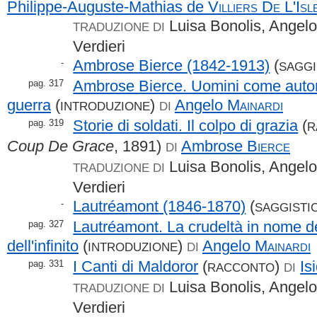
Philippe-Auguste-Mathias de
Villiers De L'Is
Luisa Bonolis, Angelo
TRADUZIONE DI
Verdieri
Ambrose Bierce (1842-1913)
(
-
SAGGI
Ambrose Bierce. Uomini come automi 
pag. 317
guerra
(
)
Angelo
Mainardi
INTRODUZIONE
DI
Storie di soldati. Il colpo di grazia
(
pag. 319
R
Coup De Grace
, 1891)
Ambrose
Bierce
DI
Luisa Bonolis, Angelo
TRADUZIONE DI
Verdieri
Lautréamont (1846-1870)
(
-
SAGGISTI
Lautréamont. La crudeltà in nome d
pag. 327
dell'infinito
(
)
Angelo
Mainardi
INTRODUZIONE
DI
I Canti di Maldoror
(
)
Is
pag. 331
RACCONTO
DI
Luisa Bonolis, Angelo
TRADUZIONE DI
Verdieri