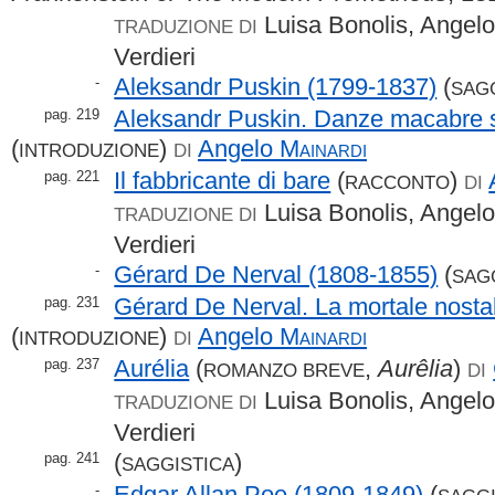
Luisa Bonolis, Angelo
TRADUZIONE DI
Verdieri
Aleksandr Puskin (1799-1837)
(
-
SAG
Aleksandr Puskin. Danze macabre sul
pag. 219
(
)
Angelo
Mainardi
INTRODUZIONE
DI
Il fabbricante di bare
(
)
pag. 221
RACCONTO
DI
Luisa Bonolis, Angelo
TRADUZIONE DI
Verdieri
Gérard De Nerval (1808-1855)
(
-
SAG
Gérard De Nerval. La mortale nostalg
pag. 231
(
)
Angelo
Mainardi
INTRODUZIONE
DI
Aurélia
(
,
Aurêlia
)
pag. 237
ROMANZO BREVE
DI
Luisa Bonolis, Angelo
TRADUZIONE DI
Verdieri
(
)
pag. 241
SAGGISTICA
Edgar Allan Poe (1809-1849)
(
-