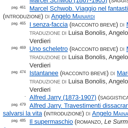
Marcel Schwob (1867-1905)
(
SAGGI
Marcel Schwob. Viaggio nel fantastic
pag. 461
(
)
Angelo
Mainardi
INTRODUZIONE
DI
I senza-faccia
(
)
pag. 465
RACCONTO BREVE
DI
Luisa Bonolis, Angelo
TRADUZIONE DI
Verdieri
Uno scheletro
(
)
pag. 469
RACCONTO BREVE
DI
Luisa Bonolis, Angelo
TRADUZIONE DI
Verdieri
Istantanee
(
)
Mar
pag. 474
RACCONTO BREVE
DI
Luisa Bonolis, Angelo
TRADUZIONE DI
Verdieri
Alfred Jarry (1873-1907)
(
-
SAGGISTIC
Alfred Jarry. Travestimenti dissacra
pag. 479
salvarsi la vita
(
)
Angelo
Maina
INTRODUZIONE
DI
Il supermaschio
(
,
Le Surm
pag. 485
ROMANZO