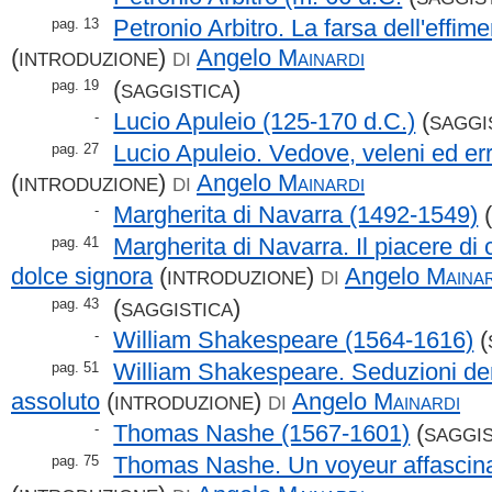
Petronio Arbitro. La farsa dell'effim
pag. 13
(
)
Angelo
Mainardi
INTRODUZIONE
DI
(
)
pag. 19
SAGGISTICA
Lucio Apuleio (125-170 d.C.)
(
-
SAGGI
Lucio Apuleio. Vedove, veleni ed err
pag. 27
(
)
Angelo
Mainardi
INTRODUZIONE
DI
Margherita di Navarra (1492-1549)
-
Margherita di Navarra. Il piacere di 
pag. 41
dolce signora
(
)
Angelo
Mainar
INTRODUZIONE
DI
(
)
pag. 43
SAGGISTICA
William Shakespeare (1564-1616)
(
-
William Shakespeare. Seduzioni d
pag. 51
assoluto
(
)
Angelo
Mainardi
INTRODUZIONE
DI
Thomas Nashe (1567-1601)
(
-
SAGGIS
Thomas Nashe. Un voyeur affascinat
pag. 75