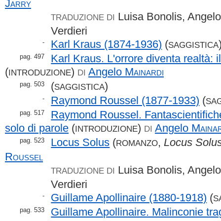
Jarry
Luisa Bonolis, Angelo
TRADUZIONE DI
Verdieri
Karl Kraus (1874-1936)
(
-
SAGGISTICA
Karl Kraus. L'orrore diventa realtà: i
pag. 497
(
)
Angelo
Mainardi
INTRODUZIONE
DI
(
)
pag. 503
SAGGISTICA
Raymond Roussel (1877-1933)
(
-
SAG
Raymond Roussel. Fantascientifich
pag. 517
solo di parole
(
)
Angelo
Mainar
INTRODUZIONE
DI
Locus Solus
(
,
Locus Solu
pag. 523
ROMANZO
Roussel
Luisa Bonolis, Angelo
TRADUZIONE DI
Verdieri
Guillame Apollinaire (1880-1918)
(
-
S
Guillame Apollinaire. Malinconie t
pag. 533