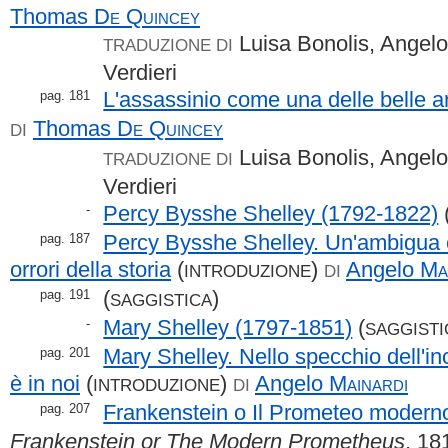
Thomas
De Quincey
Luisa Bonolis, Angelo
TRADUZIONE DI
Verdieri
L'assassinio come una delle belle ar
pag. 181
Thomas
De Quincey
DI
Luisa Bonolis, Angelo
TRADUZIONE DI
Verdieri
Percy Bysshe Shelley (1792-1822)
-
Percy Bysshe Shelley. Un'ambigua 
pag. 187
orrori della storia
(
)
Angelo
Ma
INTRODUZIONE
DI
(
)
pag. 191
SAGGISTICA
Mary Shelley (1797-1851)
(
-
SAGGISTI
Mary Shelley. Nello specchio dell'in
pag. 201
è in noi
(
)
Angelo
Mainardi
INTRODUZIONE
DI
Frankenstein o Il Prometeo modern
pag. 207
Frankenstein or The Modern Prometheus
, 18