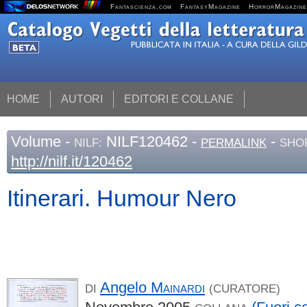
Fantascienza.com
FantasyMagazine
HorrorMagazine
HOME
AUTORI
EDITORI E COLLANE
Volume
-
NILF120462 -
-
NILF:
PERMALINK
SHO
http://nilf.it/120462
Itinerari. Humour Nero
Angelo
Mainardi
DI
(CURATORE)