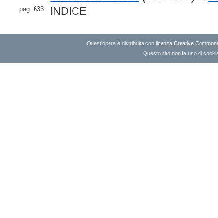
INDICE
pag. 633
Quest'opera è distribuita con
licenza Creative Commons A
Questo sito non fa uso di cookie 