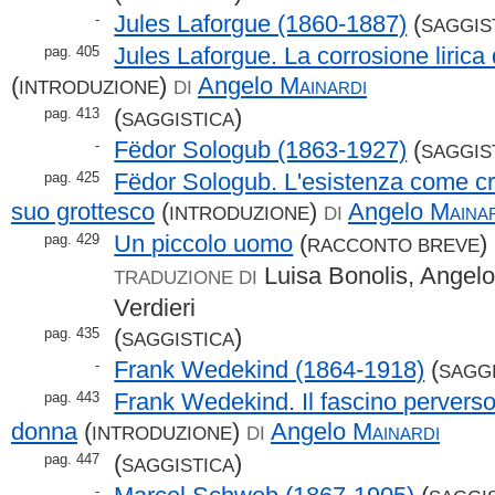
Jules Laforgue (1860-1887)
(
-
SAGGIS
Jules Laforgue. La corrosione lirica
pag. 405
(
)
Angelo
Mainardi
INTRODUZIONE
DI
(
)
pag. 413
SAGGISTICA
Fëdor Sologub (1863-1927)
(
-
SAGGIS
Fëdor Sologub. L'esistenza come cr
pag. 425
suo grottesco
(
)
Angelo
Maina
INTRODUZIONE
DI
Un piccolo uomo
(
)
pag. 429
RACCONTO BREVE
Luisa Bonolis, Angelo
TRADUZIONE DI
Verdieri
(
)
pag. 435
SAGGISTICA
Frank Wedekind (1864-1918)
(
-
SAGG
Frank Wedekind. Il fascino perverso (
pag. 443
donna
(
)
Angelo
Mainardi
INTRODUZIONE
DI
(
)
pag. 447
SAGGISTICA
-