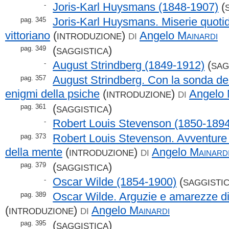
Joris-Karl Huysmans (1848-1907)
(
-
Joris-Karl Huysmans. Miserie quotid
pag. 345
vittoriano
(
)
Angelo
Mainardi
INTRODUZIONE
DI
(
)
pag. 349
SAGGISTICA
August Strindberg (1849-1912)
(
-
SAG
August Strindberg. Con la sonda del
pag. 357
enigmi della psiche
(
)
Angelo
INTRODUZIONE
DI
(
)
pag. 361
SAGGISTICA
Robert Louis Stevenson (1850-1894
-
Robert Louis Stevenson. Avventure 
pag. 373
della mente
(
)
Angelo
Mainard
INTRODUZIONE
DI
(
)
pag. 379
SAGGISTICA
Oscar Wilde (1854-1900)
(
-
SAGGISTI
Oscar Wilde. Arguzie e amarezze di
pag. 389
(
)
Angelo
Mainardi
INTRODUZIONE
DI
(
)
pag. 395
SAGGISTICA