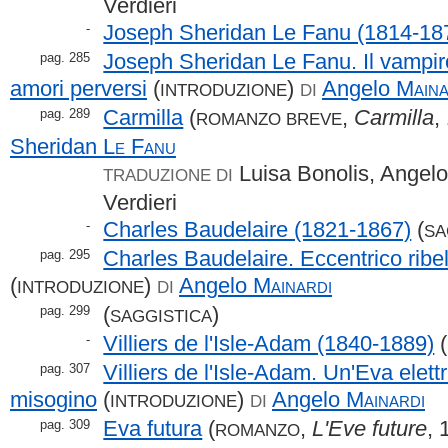
Verdieri
Joseph Sheridan Le Fanu (1814-18
-
Joseph Sheridan Le Fanu. Il vampiro,
pag. 285
amori perversi
(
)
Angelo
Maina
INTRODUZIONE
DI
Carmilla
(
,
Carmilla
,
pag. 289
ROMANZO BREVE
Sheridan
Le Fanu
Luisa Bonolis, Angelo
TRADUZIONE DI
Verdieri
Charles Baudelaire (1821-1867)
(
-
SA
Charles Baudelaire. Eccentrico ribel
pag. 295
(
)
Angelo
Mainardi
INTRODUZIONE
DI
(
)
pag. 299
SAGGISTICA
Villiers de l'Isle-Adam (1840-1889)
(
-
Villiers de l'Isle-Adam. Un'Eva elet
pag. 307
misogino
(
)
Angelo
Mainardi
INTRODUZIONE
DI
Eva futura
(
,
L'Eve future
,
pag. 309
ROMANZO