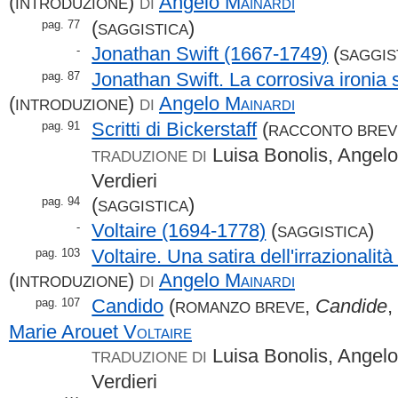
(
)
Angelo
Mainardi
INTRODUZIONE
DI
(
)
pag. 77
SAGGISTICA
Jonathan Swift (1667-1749)
(
-
SAGGIS
Jonathan Swift. La corrosiva ironia
pag. 87
(
)
Angelo
Mainardi
INTRODUZIONE
DI
Scritti di Bickerstaff
(
pag. 91
RACCONTO BREV
Luisa Bonolis, Angelo
TRADUZIONE DI
Verdieri
(
)
pag. 94
SAGGISTICA
Voltaire (1694-1778)
(
)
-
SAGGISTICA
Voltaire. Una satira dell'irrazionali
pag. 103
(
)
Angelo
Mainardi
INTRODUZIONE
DI
Candido
(
,
Candide
,
pag. 107
ROMANZO BREVE
Marie Arouet
Voltaire
Luisa Bonolis, Angelo
TRADUZIONE DI
Verdieri