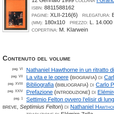
12 Gennaio 1999
I Grand
COLLANA
8811588162
ISBN:
XLII-216(6)
B
PAGINE:
RILEGATURA:
180x110
L. 14.00
(MM):
PREZZO:
M. Klarwein
COPERTINA:
Contenuto del volume
Nathaniel Hawthorne in un ritratto d
pag. VI
La vita e le opere
(
)
Car
pag. VII
BIOGRAFIA
DI
Bibliografia
(
)
Carlo
P
pag. XVIII
BIBLIOGRAFIA
DI
Prefazione
(
)
Elémi
pag. XXIV
INTRODUZIONE
DI
Settimio Felton ovvero l'elisir di lun
pag. 1
,
Septimius Felton
)
Nathaniel
Hawtho
BREVE
DI