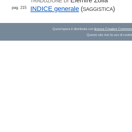
Elémire Zolla
TRADUZIONE DI
INDICE generale
(
)
pag. 215
SAGGISTICA
Quest'opera è distribuita con
licenza Creative Commons A
Questo sito non fa uso di cookie 