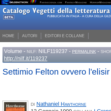
Fantascienza.com
FantasyMagazine
HorrorMagazine
HOME
AUTORI
EDITORI E COLLANE
Volume
-
NILF119237 -
-
NILF:
PERMALINK
SHOR
http://nilf.it/119237
Settimio Felton ovvero l'elisir
Nathaniel
Hawthorne
DI