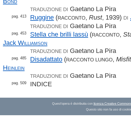
Bond
Gaetano La Pira
TRADUZIONE DI
Ruggine
(
,
Rust
, 1939)
pag. 413
RACCONTO
DI
Gaetano La Pira
TRADUZIONE DI
Stella che brilli lassù
(
,
St
pag. 453
RACCONTO
Jack
Williamson
Gaetano La Pira
TRADUZIONE DI
Disadattato
(
,
Misfi
pag. 485
RACCONTO LUNGO
Heinlein
Gaetano La Pira
TRADUZIONE DI
INDICE
pag. 509
Quest'opera è distribuita con
licenza Creative Commons A
Questo sito non fa uso di cookie 