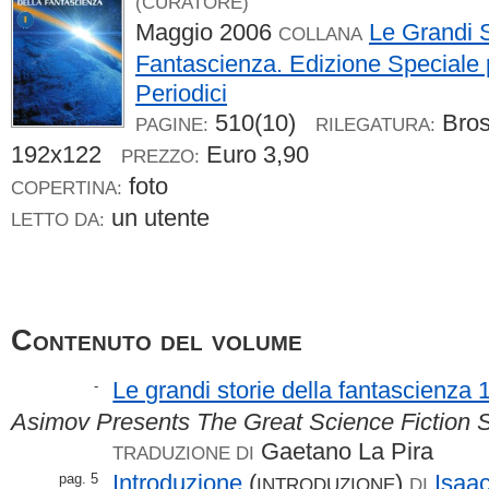
(CURATORE)
Maggio 2006
Le Grandi S
COLLANA
Fantascienza. Edizione Speciale
Periodici
510(10)
Bro
PAGINE:
RILEGATURA:
192x122
Euro 3,90
PREZZO:
foto
COPERTINA:
un utente
LETTO DA:
Contenuto del volume
Le grandi storie della fantascienza 
-
Asimov Presents The Great Science Fiction S
Gaetano La Pira
TRADUZIONE DI
Introduzione
(
)
Isaa
pag. 5
INTRODUZIONE
DI