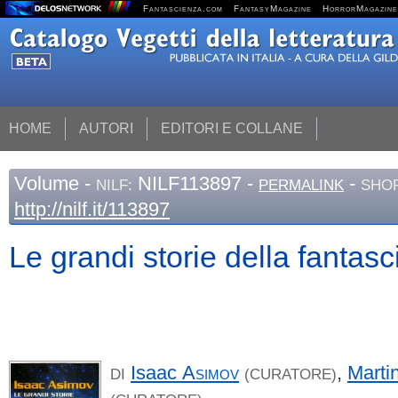
Fantascienza.com
FantasyMagazine
HorrorMagazine
HOME
AUTORI
EDITORI E COLLANE
Volume
-
NILF113897 -
-
NILF:
PERMALINK
SHOR
http://nilf.it/113897
Le grandi storie della fantas
Isaac
Asimov
,
Marti
DI
(CURATORE)