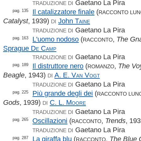
Gaetano La Pira
TRADUZIONE DI
Il catalizzatore finale
(
pag. 135
RACCONTO LU
Catalyst
, 1939)
John
Taine
DI
Gaetano La Pira
TRADUZIONE DI
L'uomo nodoso
(
,
The Gna
pag. 163
RACCONTO
Sprague
De Camp
Gaetano La Pira
TRADUZIONE DI
Il distruttore nero
(
,
The Vo
pag. 189
ROMANZO
Beagle
, 1943)
A. E.
Van Vogt
DI
Gaetano La Pira
TRADUZIONE DI
Più grande degli dei
(
pag. 225
RACCONTO LUN
Gods
, 1939)
C. L.
Moore
DI
Gaetano La Pira
TRADUZIONE DI
Oscillazioni
(
,
Trends
, 19
pag. 265
RACCONTO
Gaetano La Pira
TRADUZIONE DI
La giraffa blu
(
,
The Blue G
pag. 287
RACCONTO