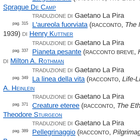
Sprague
De Camp
Gaetano La Pira
TRADUZIONE DI
L'aureola fuorviata
(
,
The 
pag. 315
RACCONTO
1939)
Henry
Kuttner
DI
Gaetano La Pira
TRADUZIONE DI
Pianeta pesante
(
,
pag. 337
RACCONTO BREVE
Milton A.
Rothman
DI
Gaetano La Pira
TRADUZIONE DI
La linea della vita
(
,
Life-L
pag. 349
RACCONTO
A.
Heinlein
Gaetano La Pira
TRADUZIONE DI
Creature eteree
(
,
The Eth
pag. 371
RACCONTO
Theodore
Sturgeon
Gaetano La Pira
TRADUZIONE DI
Pellegrinaggio
(
,
Pilgrima
pag. 389
RACCONTO