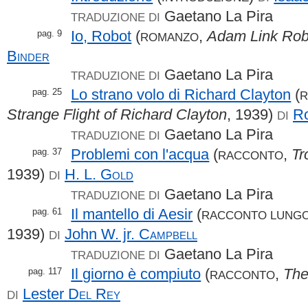
Gaetano La Pira
TRADUZIONE DI
Io, Robot
(
,
Adam Link Rob
pag. 9
ROMANZO
Binder
Gaetano La Pira
TRADUZIONE DI
Lo strano volo di Richard Clayton
(
pag. 25
Strange Flight of Richard Clayton
, 1939)
R
DI
Gaetano La Pira
TRADUZIONE DI
Problemi con l'acqua
(
,
Tr
pag. 37
RACCONTO
1939)
H. L.
Gold
DI
Gaetano La Pira
TRADUZIONE DI
Il mantello di Aesir
(
pag. 61
RACCONTO LUNG
1939)
John W. jr.
Campbell
DI
Gaetano La Pira
TRADUZIONE DI
Il giorno è compiuto
(
,
The
pag. 117
RACCONTO
Lester
Del Rey
DI