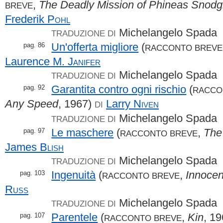
,
The Deadly Mission of Phineas Snodg
BREVE
Frederik
Pohl
Michelangelo Spada
TRADUZIONE DI
Un'offerta migliore
(
pag. 86
RACCONTO BREVE
Laurence M.
Janifer
Michelangelo Spada
TRADUZIONE DI
Garantita contro ogni rischio
(
pag. 92
RACCO
Any Speed
, 1967)
Larry
Niven
DI
Michelangelo Spada
TRADUZIONE DI
Le maschere
(
,
The
pag. 97
RACCONTO BREVE
James
Blish
Michelangelo Spada
TRADUZIONE DI
Ingenuità
(
,
Innoce
pag. 103
RACCONTO BREVE
Russ
Michelangelo Spada
TRADUZIONE DI
Parentele
(
,
Kin
, 1
pag. 107
RACCONTO BREVE