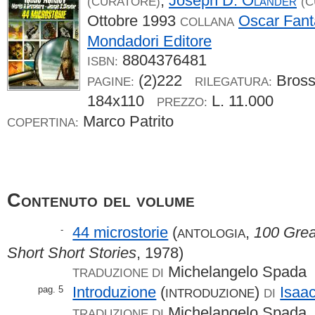
,
Joseph D.
Olander
(CURATORE)
(
Ottobre 1993
Oscar Fant
COLLANA
Mondadori Editore
8804376481
ISBN:
(2)222
Bros
PAGINE:
RILEGATURA:
184x110
L. 11.000
PREZZO:
Marco Patrito
COPERTINA:
Contenuto del volume
44 microstorie
(
,
100 Grea
-
ANTOLOGIA
Short Short Stories
, 1978)
Michelangelo Spada
TRADUZIONE DI
Introduzione
(
)
Isaa
pag. 5
INTRODUZIONE
DI
Michelangelo Spada
TRADUZIONE DI