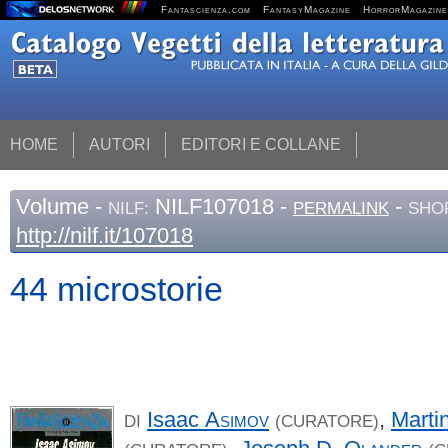
Fantascienza.com
FantasyMagazine
HorrorMagazine
HOME
AUTORI
EDITORI E COLLANE
Volume
-
NILF107018 -
-
NILF:
PERMALINK
SHO
http://nilf.it/107018
44 microstorie
Isaac
Asimov
,
Marti
DI
(CURATORE)