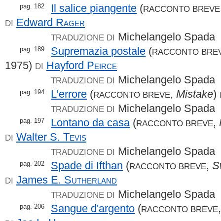
Il salice piangente
(
pag. 182
RACCONTO BREVE
Edward
Rager
DI
Michelangelo Spada
TRADUZIONE DI
Supremazia postale
(
pag. 189
RACCONTO BRE
1975)
Hayford
Peirce
DI
Michelangelo Spada
TRADUZIONE DI
L'errore
(
,
Mistake
)
pag. 194
RACCONTO BREVE
Michelangelo Spada
TRADUZIONE DI
Lontano da casa
(
,
pag. 197
RACCONTO BREVE
Walter S.
Tevis
DI
Michelangelo Spada
TRADUZIONE DI
Spade di Ifthan
(
,
S
pag. 202
RACCONTO BREVE
James E.
Sutherland
DI
Michelangelo Spada
TRADUZIONE DI
Sangue d'argento
(
pag. 206
RACCONTO BREVE