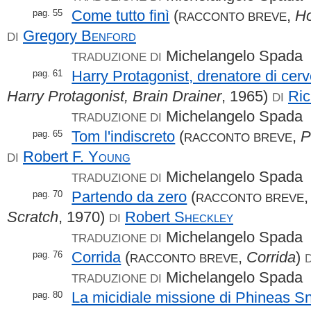
Come tutto finì
(
,
Ho
pag. 55
RACCONTO BREVE
Gregory
Benford
DI
Michelangelo Spada
TRADUZIONE DI
Harry Protagonist, drenatore di cerve
pag. 61
Harry Protagonist, Brain Drainer
, 1965)
Ri
DI
Michelangelo Spada
TRADUZIONE DI
Tom l'indiscreto
(
,
P
pag. 65
RACCONTO BREVE
Robert F.
Young
DI
Michelangelo Spada
TRADUZIONE DI
Partendo da zero
(
pag. 70
RACCONTO BREVE
Scratch
, 1970)
Robert
Sheckley
DI
Michelangelo Spada
TRADUZIONE DI
Corrida
(
,
Corrida
)
pag. 76
RACCONTO BREVE
D
Michelangelo Spada
TRADUZIONE DI
La micidiale missione di Phineas S
pag. 80