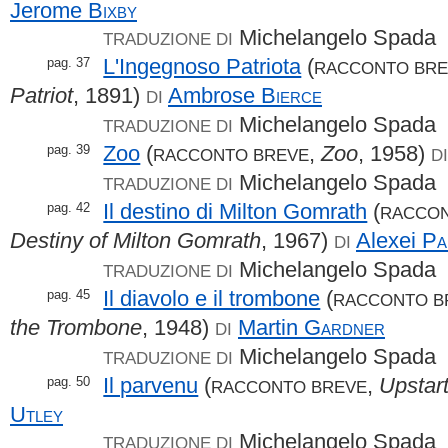
Jerome
Bixby
Michelangelo Spada
TRADUZIONE DI
L'Ingegnoso Patriota
(
pag. 37
RACCONTO BR
Patriot
, 1891)
Ambrose
Bierce
DI
Michelangelo Spada
TRADUZIONE DI
Zoo
(
,
Zoo
, 1958)
pag. 39
RACCONTO BREVE
D
Michelangelo Spada
TRADUZIONE DI
Il destino di Milton Gomrath
(
pag. 42
RACCON
Destiny of Milton Gomrath
, 1967)
Alexei
Pa
DI
Michelangelo Spada
TRADUZIONE DI
Il diavolo e il trombone
(
pag. 45
RACCONTO B
the Trombone
, 1948)
Martin
Gardner
DI
Michelangelo Spada
TRADUZIONE DI
Il parvenu
(
,
Upstar
pag. 50
RACCONTO BREVE
Utley
Michelangelo Spada
TRADUZIONE DI