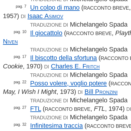
Un colpo di mano
(
pag. 7
RACCONTO BREVE
1957)
Isaac
Asimov
DI
Michelangelo Spada
TRADUZIONE DI
Il giocattolo
(
,
Playt
pag. 10
RACCONTO BREVE
Niven
Michelangelo Spada
TRADUZIONE DI
Il biscotto della sfortuna
(
pag. 17
RACCONTO 
Cookie
, 1970)
Charles E.
Fritch
DI
Michelangelo Spada
TRADUZIONE DI
Posso volere, voglio potere
(
pag. 22
RACCON
May, I Wish I Might
, 1973)
Bill
Pronzini
DI
Michelangelo Spada
TRADUZIONE DI
FTL
(
,
FTL
, 1974)
pag. 27
RACCONTO BREVE
D
Michelangelo Spada
TRADUZIONE DI
Infinitesima traccia
(
pag. 32
RACCONTO BREV