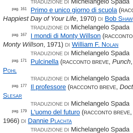
Michelangelo Spada
TRADUZIONE DI
Primo e unico giorno di scuola
(
pag. 161
RAC
Happiest Day of Your Life
, 1970)
Bob
Shaw
DI
Michelangelo Spada
TRADUZIONE DI
I mondi di Monty Willson
(
pag. 167
RACCONTO
Monty Willson
, 1971)
William F.
Nolan
DI
Michelangelo Spada
TRADUZIONE DI
Pulcinella
(
,
Punch
pag. 171
RACCONTO BREVE
Pohl
Michelangelo Spada
TRADUZIONE DI
Il professore
(
,
Doct
pag. 177
RACCONTO BREVE
Slesar
Michelangelo Spada
TRADUZIONE DI
L'uomo del futuro
(
pag. 179
RACCONTO BREVE
1966)
Dannie
Plachta
DI
Michelangelo Spada
TRADUZIONE DI