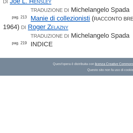
Joe L.
Hensley
DI
Michelangelo Spada
TRADUZIONE DI
Manie di collezionisti
(
pag. 213
RACCONTO BR
1964)
Roger
Zelazny
DI
Michelangelo Spada
TRADUZIONE DI
INDICE
pag. 219
Quest'opera è distribuita con
licenza Creative Commons A
Questo sito non fa uso di cookie 