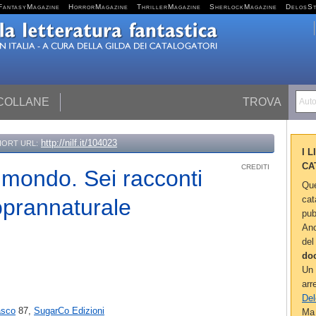
FantasyMagazine
HorrorMagazine
ThrillerMagazine
SherlockMagazine
DelosS
 COLLANE
TROVA
Autor
http://nilf.it/104023
HORT URL:
I 
CA
CREDITI
o mondo. Sei racconti
Que
cat
soprannaturale
pub
Anc
del
do
Un 
arr
Del
asco
87,
SugarCo Edizioni
Ma 