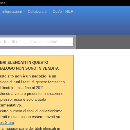
tore
Informazioni
Collaborare
Cos'è il NILF
i, titoli, titoli originali, collane, editori
LIBRI ELENCATI IN QUESTO
TALOGO NON SONO IN VENDITA
sto sito
non è un negozio
: è un
alogo di tutti i testi di genere fantastico
blicati in Italia fino al 2011.
he se a volta è presente l’indicazione
 prezzo, essa è solo a titolo
cumentativo
.
certo numero di titoli di collezionismo,
etrati e usati posso essere trovati su
os Store
.
la maggior parte dei titoli elencati in