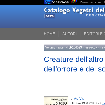
Fantascienza.com
HOME
AUTORI
EDITORI E
Volume
-
NILF104023 -
-
NILF:
PERMALINK
S
Creature dell'altr
dell'orrore e del 
Aa. Vv.
DI
Ottobre 1984
T
COLLANA