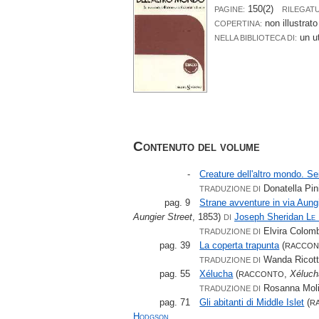
150(2)
PAGINE:
RILEGAT
non illustrato
COPERTINA:
un u
NELLA BIBLIOTECA DI:
Contenuto del volume
-
Creature dell'altro mondo. Sei
Donatella Pini
TRADUZIONE DI
pag. 9
Strane avventure in via Aung
Aungier Street
, 1853)
Joseph Sheridan
Le
DI
Elvira Colom
TRADUZIONE DI
pag. 39
La coperta trapunta
(
RACCO
Wanda Ricott
TRADUZIONE DI
pag. 55
Xélucha
(
,
Xéluch
RACCONTO
Rosanna Moli
TRADUZIONE DI
pag. 71
Gli abitanti di Middle Islet
(
R
Hodgson