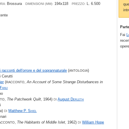
Brossura
194x118
L. 6.500
que
URA:
DIMENSIONI (MM):
PREZZO:
intr
tente
Part
Fai
L
recen
opere
 racconti dell'orrore e del soprannaturale
(
)
ANTOLOGIA
 Cerutti
ier
(
,
An Account of Some Strange Disturbances in
RACCONTO
 Fanu
bo
,
The Patchwork Quilt
, 1964)
August
Derleth
NTO
DI
i
a
)
Matthew P.
Shiel
DI
nari
,
The Habitants of Middle Islet
, 1962)
William Hope
ACCONTO
DI