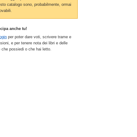
sto catalogo sono, probabilmente, ormai
ovabili.
ecipa anche tu!
ogin
per poter dare voti, scrivere trame e
sioni, e per tenere nota dei libri e delle
 che possiedi o che hai letto.