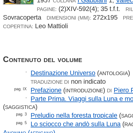
1957
I Gabbiani
1,
Vallec
COLLANA
(2)XIV-592(4); 35 t.f.t.
PAGINE:
RI
Sovracoperta
272x195
DIMENSIONI (MM):
PRE
Leo Mattioli
COPERTINA:
Contenuto del volume
Destinazione Universo
(
)
-
ANTOLOGIA
non indicato
TRADUZIONE DI
Prefazione
(
)
Piero
pag. IX
INTRODUZIONE
DI
Parte Prima. Viaggi sulla Luna e mos
-
(
)
SAGGISTICA
Preludio nella foresta tropicale
(
pag. 3
SAG
Lo sciocco che andò sulla Luna
(
pag. 5
RA
Anonimo (africano)