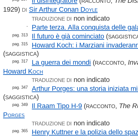
Il disintegratore
(
,
The Dis
RACCONTO
1929)
Sir Arthur Conan
Doyle
DI
non indicato
TRADUZIONE DI
Parte terza. Alla conquista delle gal
-
Il futuro è già cominciato
(
pag. 313
SAGGISTIC
Howard Koch: i Marziani invaderann
pag. 315
(
)
SAGGISTICA
La guerra dei mondi
(
,
Inv
pag. 317
RACCONTO
Howard
Koch
non indicato
TRADUZIONE DI
Arthur Porges: una storia iniziata mil
pag. 347
(
)
SAGGISTICA
Il Raam Tipo H-9
(
,
The 
pag. 349
RACCONTO
Porges
non indicato
TRADUZIONE DI
Henry Kuttner e la polizia dello spa
pag. 365