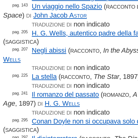
Un viaggio nello Spazio
(
pag. 143
RACCONTO 
Space
)
John Jacob
Astor
DI
non indicato
TRADUZIONE DI
H. G. Wells, autentico padre della 
pag. 205
(
)
SAGGISTICA
Negli abissi
(
,
In the Abys
pag. 207
RACCONTO
Wells
non indicato
TRADUZIONE DI
La stella
(
,
The Star
, 189
pag. 225
RACCONTO
non indicato
TRADUZIONE DI
Il romanzo del passato
(
,
A
pag. 241
ROMANZO
Age
, 1897)
H. G.
Wells
DI
non indicato
TRADUZIONE DI
Conan Doyle non si occupava solo d
pag. 295
(
)
SAGGISTICA
pag. 297