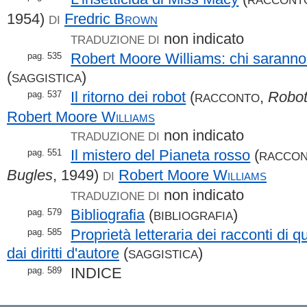
1954)
Fredric
Brown
DI
non indicato
TRADUZIONE DI
Robert Moore Williams: chi saranno 
pag. 535
(
)
SAGGISTICA
Il ritorno dei robot
(
,
Robot
pag. 537
RACCONTO
Robert Moore
Williams
non indicato
TRADUZIONE DI
Il mistero del Pianeta rosso
(
pag. 551
RACCO
Bugles
, 1949)
Robert Moore
Williams
DI
non indicato
TRADUZIONE DI
Bibliografia
(
)
pag. 579
BIBLIOGRAFIA
Proprietà letteraria dei racconti di 
pag. 585
dai diritti d'autore
(
)
SAGGISTICA
INDICE
pag. 589