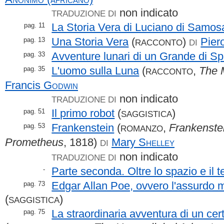
non indicato
TRADUZIONE DI
La Storia Vera di Luciano di Samos
pag. 11
Una Storia Vera
(
)
Pier
pag. 13
RACCONTO
DI
Avventure lunari di un Grande di S
pag. 33
L'uomo sulla Luna
(
,
The 
pag. 35
RACCONTO
Francis
Godwin
non indicato
TRADUZIONE DI
Il primo robot
(
)
pag. 51
SAGGISTICA
Frankenstein
(
,
Frankenste
pag. 53
ROMANZO
Prometheus
, 1818)
Mary
Shelley
DI
non indicato
TRADUZIONE DI
Parte seconda. Oltre lo spazio e il 
-
Edgar Allan Poe, ovvero l'assurdo 
pag. 73
(
)
SAGGISTICA
La straordinaria avventura di un ce
pag. 75