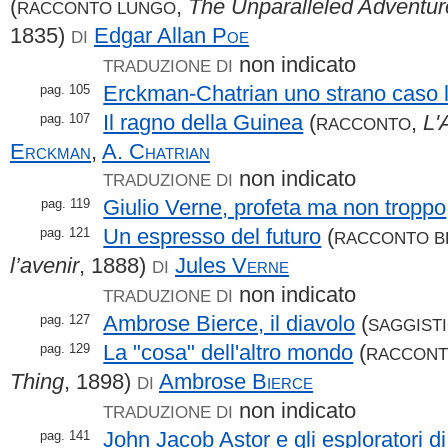
(
,
The Unparalleled Adventur
RACCONTO LUNGO
1835)
Edgar Allan
Poe
DI
non indicato
TRADUZIONE DI
Erckman-Chatrian uno strano caso l
pag. 105
Il ragno della Guinea
(
,
L'
pag. 107
RACCONTO
Erckman
,
A.
Chatrian
non indicato
TRADUZIONE DI
Giulio Verne, profeta ma non troppo
pag. 119
Un espresso del futuro
(
pag. 121
RACCONTO B
l’avenir
, 1888)
Jules
Verne
DI
non indicato
TRADUZIONE DI
Ambrose Bierce, il diavolo
(
pag. 127
SAGGIST
La "cosa" dell'altro mondo
(
pag. 129
RACCONT
Thing
, 1898)
Ambrose
Bierce
DI
non indicato
TRADUZIONE DI
John Jacob Astor e gli esploratori d
pag. 141