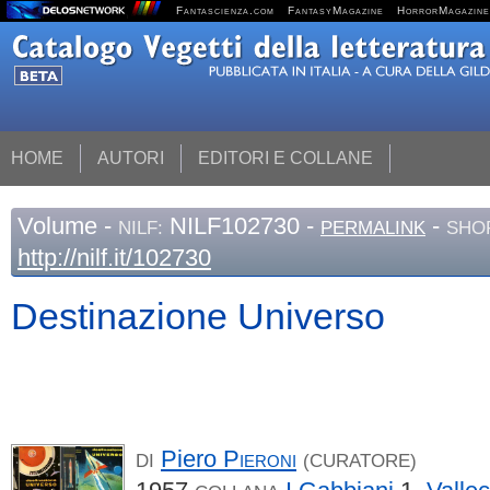
Fantascienza.com
FantasyMagazine
HorrorMagazine
HOME
AUTORI
EDITORI E COLLANE
Volume
-
NILF102730 -
-
NILF:
PERMALINK
SHO
http://nilf.it/102730
Destinazione Universo
Piero
Pieroni
DI
(CURATORE)