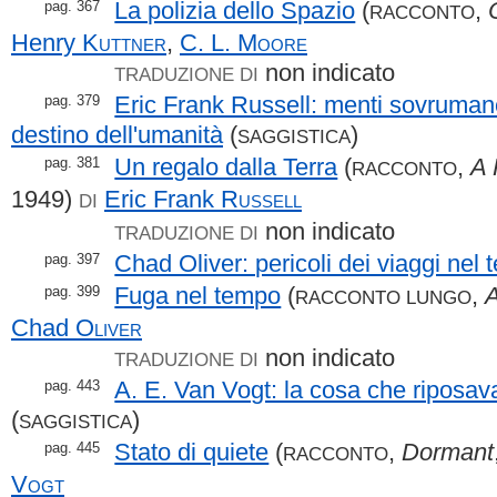
La polizia dello Spazio
(
,
pag. 367
RACCONTO
Henry
Kuttner
,
C. L.
Moore
non indicato
TRADUZIONE DI
Eric Frank Russell: menti sovrumane
pag. 379
destino dell'umanità
(
)
SAGGISTICA
Un regalo dalla Terra
(
,
A 
pag. 381
RACCONTO
1949)
Eric Frank
Russell
DI
non indicato
TRADUZIONE DI
Chad Oliver: pericoli dei viaggi nel
pag. 397
Fuga nel tempo
(
,
A
pag. 399
RACCONTO LUNGO
Chad
Oliver
non indicato
TRADUZIONE DI
A. E. Van Vogt: la cosa che riposava 
pag. 443
(
)
SAGGISTICA
Stato di quiete
(
,
Dormant
pag. 445
RACCONTO
Vogt