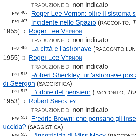
non indicato
TRADUZIONE DI
Roger Lee Vernon: oltre il sistema s
pag. 465
Incidente nello Spazio
(
,
T
pag. 467
RACCONTO
1955)
Roger Lee
Vernon
DI
non indicato
TRADUZIONE DI
La città e l'astronave
(
pag. 483
RACCONTO LU
1955)
Roger Lee
Vernon
DI
non indicato
TRADUZIONE DI
Robert Sheckley: un'astronave posta
pag. 513
di Seergon
(
)
SAGGISTICA
L'odore del pensiero
(
,
Th
pag. 517
RACCONTO
1953)
Robert
Sheckley
DI
non indicato
TRADUZIONE DI
Fredric Brown: che pensano gli insett
pag. 531
uccida?
(
)
SAGGISTICA
L'insetticida di Miss Macy
(
pag. 533
RACCONT