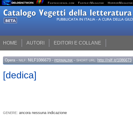
Fantascienza.com
FantasyMagazine
HorrorMagazine
HOME
AUTORI
EDITORI E COLLANE
Opera
-
NILF1086673 -
-
http://nilf.it/1086673
NILF:
PERMALINK
SHORT URL:
[dedica]
: ancora nessuna indicazione
GENERE