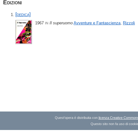
Edizioni
[dedica]
1967
Il superuomo
Avventure e Fantascienza
,
Rizzoli
IN
Quest'opera è distribuita con
licenza Creative Commons A
Questo sito non fa uso di cookie 