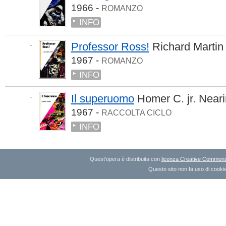
1966 -
ROMANZO
INFO
Professor Ross!
Richard Martin
-
1967 -
ROMANZO
INFO
Il superuomo
Homer C. jr. Near
-
1967 -
RACCOLTA CICLO
INFO
Quest'opera è distribuita con
licenza Creative Commons A
Questo sito non fa uso di cookie 