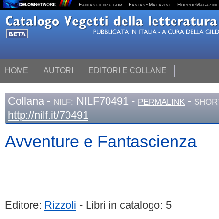
Fantascienza.com
FantasyMagazine
HorrorMagazine
HOME
AUTORI
EDITORI E COLLANE
Collana
-
NILF70491 -
-
NILF:
PERMALINK
SHORT
http://nilf.it/70491
Avventure e Fantascienza
Editore:
Rizzoli
- Libri in catalogo: 5