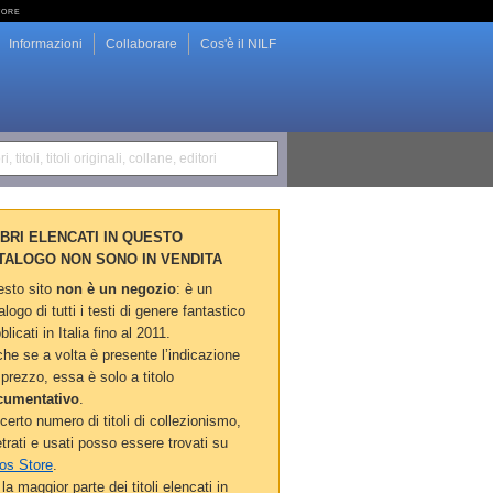
tore
Informazioni
Collaborare
Cos'è il NILF
i, titoli, titoli originali, collane, editori
LIBRI ELENCATI IN QUESTO
TALOGO NON SONO IN VENDITA
sto sito
non è un negozio
: è un
alogo di tutti i testi di genere fantastico
blicati in Italia fino al 2011.
he se a volta è presente l’indicazione
 prezzo, essa è solo a titolo
cumentativo
.
certo numero di titoli di collezionismo,
etrati e usati posso essere trovati su
os Store
.
la maggior parte dei titoli elencati in