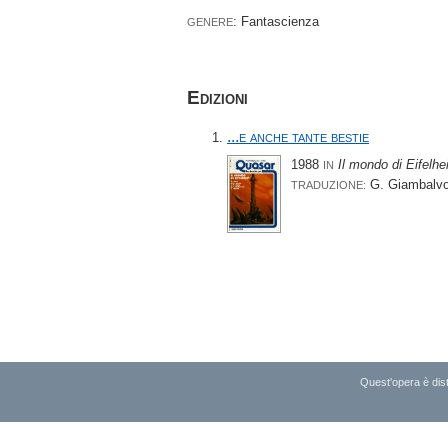
: Fantascienza
GENERE
Edizioni
...e anche tante bestie
1988
Il mondo di Eifelh
IN
G. Giambalv
TRADUZIONE:
Quest'opera è dist