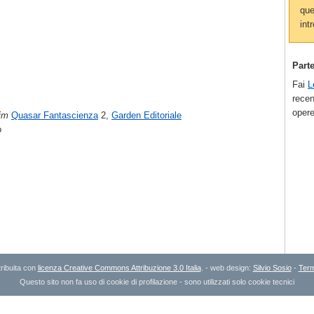
que
intr
Part
Fai
L
recen
opere
eim
Quasar Fantascienza
2,
Garden Editoriale
o
ribuita con
licenza Creative Commons Attribuzione 3.0 Italia
. - web design:
Silvio Sosio
-
Term
Questo sito non fa uso di cookie di profilazione - sono utilizzati solo cookie tecnici