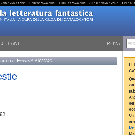
FantasyMagazine
HorrorMagazine
ThrillerMagazine
SherlockMagazine
DelosS
 COLLANE
TROVA
Autor
http://nilf.it/1083826
ORT URL:
I 
CA
estie
Que
cat
pub
Anc
del
do
982
Un 
arr
Del
Ma 