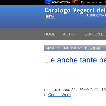
Fantascienza.com
HOME
AUTORI
EDITORI E
Opera
-
NILF1083826 -
-
NILF:
PERMALINK
SH
...e anche tante b
,
And Also Much Cattle
, 1
RACCONTO
Connie
Willis
DI