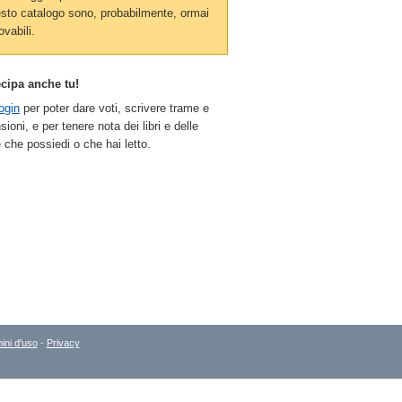
sto catalogo sono, probabilmente, ormai
ovabili.
ecipa anche tu!
ogin
per poter dare voti, scrivere trame e
sioni, e per tenere nota dei libri e delle
 che possiedi o che hai letto.
ini d'uso
-
Privacy