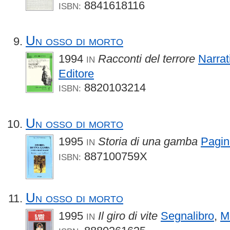
8841618116
ISBN:
Un osso di morto
1994
Racconti del terrore
Narrat
IN
Editore
8820103214
ISBN:
Un osso di morto
1995
Storia di una gamba
Pagin
IN
887100759X
ISBN:
Un osso di morto
1995
Il giro di vite
Segnalibro
,
M
IN