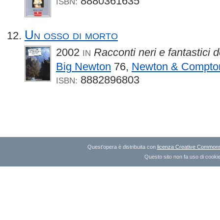
8880361635
ISBN:
Un osso di morto
2002
Racconti neri e fantastici d
IN
Big Newton
76,
Newton & Compto
8882896803
ISBN:
Quest'opera è distribuita con
licenza Creative Commons A
Questo sito non fa uso di cookie 