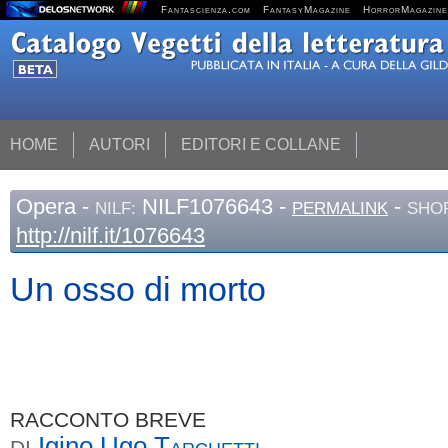
Fantascienza.com
FantasyMagazine
HorrorMagazine
HOME
AUTORI
EDITORI E COLLANE
Opera
-
NILF1076643 -
-
NILF:
PERMALINK
SHOR
http://nilf.it/1076643
Un osso di morto
RACCONTO BREVE
Igino Ugo
Tarchetti
DI