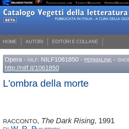
Fantascienza.com
FantasyMagazine
HorrorMagazine
HOME
AUTORI
EDITORI E COLLANE
Opera
-
NILF1061850 -
-
NILF:
PERMALINK
SHOR
http://nilf.it/1061850
L'ombra della morte
,
The Dark Rising
, 1991
RACCONTO
W. R.
Philbrick