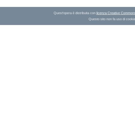
Quest'opera è distribuita con
licenza Creative Commons A
Questo sito non fa uso di cookie 