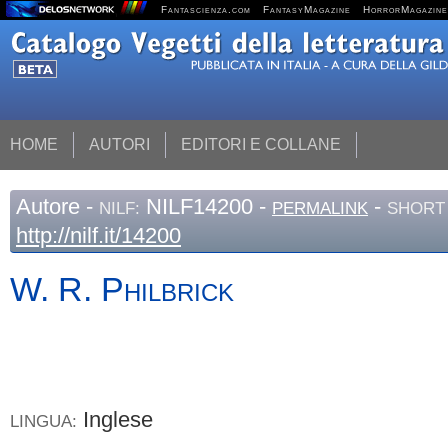
Fantascienza.com
FantasyMagazine
HorrorMagazine
HOME
AUTORI
EDITORI E COLLANE
Autore
-
NILF14200 -
-
NILF:
PERMALINK
SHORT 
http://nilf.it/14200
W. R.
Philbrick
Inglese
LINGUA: