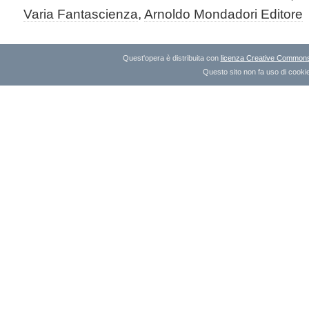
Varia Fantascienza
,
Arnoldo Mondadori Editore
Quest'opera è distribuita con
licenza Creative Commons A
Questo sito non fa uso di cookie 