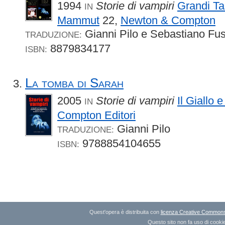
1994
Storie di vampiri
Grandi Ta
IN
Mammut
22,
Newton & Compton
Gianni Pilo e Sebastiano Fu
TRADUZIONE:
8879834177
ISBN:
La tomba di Sarah
2005
Storie di vampiri
Il Giallo e
IN
Compton Editori
Gianni Pilo
TRADUZIONE:
9788854104655
ISBN:
Quest'opera è distribuita con
licenza Creative Commons A
Questo sito non fa uso di cookie 