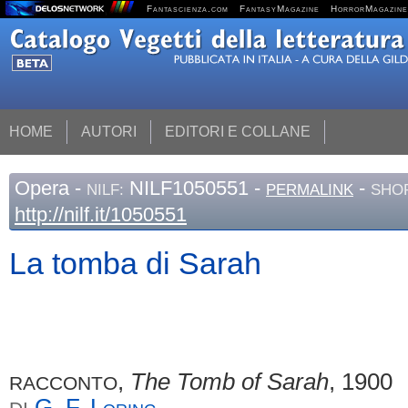
Fantascienza.com
FantasyMagazine
HorrorMagazine
HOME
AUTORI
EDITORI E COLLANE
Opera
-
NILF1050551 -
-
NILF:
PERMALINK
SHOR
http://nilf.it/1050551
La tomba di Sarah
,
The Tomb of Sarah
, 1900
RACCONTO
G. F.
Loring