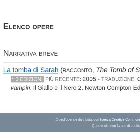
Elenco opere
Narrativa breve
La tomba di Sarah
(
,
The Tomb of S
RACCONTO
2005 -
G
3 EDIZIONI
PIÙ RECENTE:
TRADUZIONE:
vampiri
,
Il Giallo e il Nero
2,
Newton Compton Edi
Quest'opera è distribuita con
licenza Creative Commons A
Questo sito non fa uso di cookie 