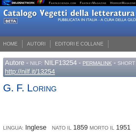
Fantascienza.com
FantasyMagazine
HorrorMagazine
HOME
AUTORI
EDITORI E COLLANE
Autore
-
NILF13254 -
-
NILF:
PERMALINK
SHORT 
http://nilf.it/13254
G. F.
Loring
Inglese
1859
1951
LINGUA:
NATO IL
MORTO IL