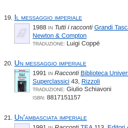
Il messaggio imperiale
1988
Tutti i racconti
Grandi Tasc
IN
Newton & Compton
Luigi Coppé
TRADUZIONE:
Un messaggio imperiale
1991
Racconti
Biblioteca Univer
IN
Superclassici
43,
Rizzoli
Giulio Schiavoni
TRADUZIONE:
8817151157
ISBN:
Un'ambasciata imperiale
1991
Racconti
TEA
113,
Editori
IN