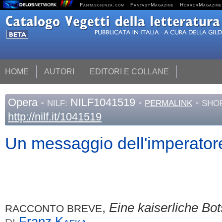
Fantascienza.com
FantasyMagazine
HorrorMagazine
HOME
AUTORI
EDITORI E COLLANE
Opera
-
NILF1041519 -
-
NILF:
PERMALINK
SHOR
http://nilf.it/1041519
Un messaggio dell'imperator
,
Eine kaiserliche Bot
RACCONTO BREVE
Franz
Kafka