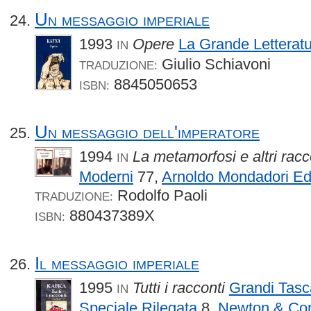
Un messaggio imperiale
1993
Opere
La Grande Letterat
IN
Giulio Schiavoni
TRADUZIONE:
8845050653
ISBN:
Un messaggio dell'imperatore
1994
La metamorfosi e altri racc
IN
Moderni
77,
Arnoldo Mondadori Ed
Rodolfo Paoli
TRADUZIONE:
880437389X
ISBN:
Il messaggio imperiale
1995
Tutti i racconti
Grandi Tasc
IN
Speciale Rilegata
8,
Newton & Co