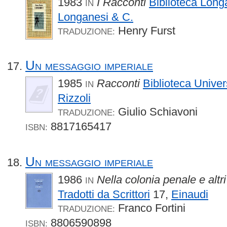
1983
I Racconti
Biblioteca Long
IN
Longanesi & C.
Henry Furst
TRADUZIONE:
Un messaggio imperiale
1985
Racconti
Biblioteca Univer
IN
Rizzoli
Giulio Schiavoni
TRADUZIONE:
8817165417
ISBN:
Un messaggio imperiale
1986
Nella colonia penale e altri
IN
Tradotti da Scrittori
17,
Einaudi
Franco Fortini
TRADUZIONE:
8806590898
ISBN: