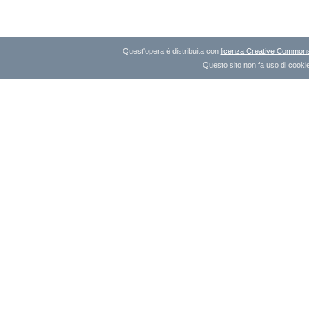
Quest'opera è distribuita con
licenza Creative Commons A
Questo sito non fa uso di cookie 