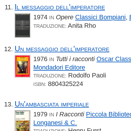
Il messaggio dell'imperatore
1974
Opere
Classici Bompiani
,
IN
Anita Rho
TRADUZIONE:
Un messaggio dell'imperatore
1976
Tutti i racconti
Oscar Class
IN
Mondadori Editore
Rodolfo Paoli
TRADUZIONE:
8804325224
ISBN:
Un'ambasciata imperiale
1979
I Racconti
Piccola Bibliot
IN
Longanesi & C.
Henry Furst
TRADUZIONE: