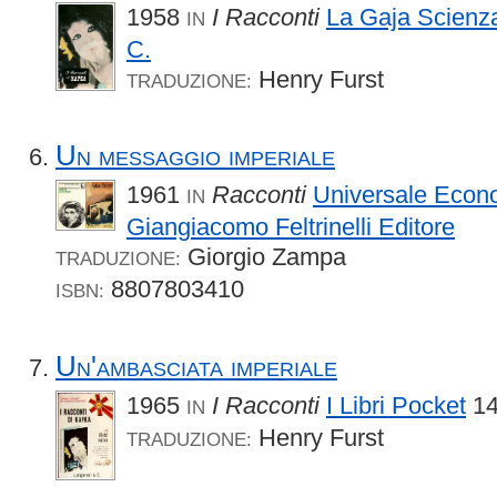
1958
I Racconti
La Gaja Scienz
IN
C.
Henry Furst
TRADUZIONE:
Un messaggio imperiale
1961
Racconti
Universale Econom
IN
Giangiacomo Feltrinelli Editore
Giorgio Zampa
TRADUZIONE:
8807803410
ISBN:
Un'ambasciata imperiale
1965
I Racconti
I Libri Pocket
14
IN
Henry Furst
TRADUZIONE: