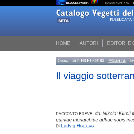
Fantascienza.com
HOME
AUTORI
EDITORI E
Opera
-
NILF1039183 -
-
NILF:
PERMALINK
SH
Il viaggio sotterra
,
da: Nikolaï Klimii
RACCONTO BREVE
quintae monarchiae adhuc nobis inco
Ludvig
Holberg
DI