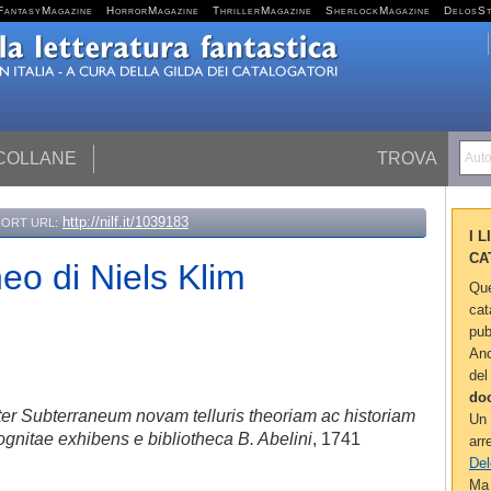
FantasyMagazine
HorrorMagazine
ThrillerMagazine
SherlockMagazine
DelosS
 COLLANE
TROVA
Autor
http://nilf.it/1039183
ORT URL:
I 
CA
neo di Niels Klim
Que
cat
pub
Anc
del
do
 Iter Subterraneum novam telluris theoriam ac historiam
Un 
gnitae exhibens e bibliotheca B. Abelini
, 1741
arr
Del
Ma 