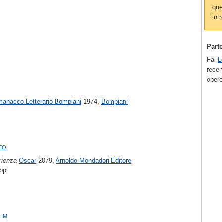
que
intr
Part
Fai
L
recen
opere
manacco Letterario Bompiani
1974,
Bompiani
eo
cienza
Oscar
2079,
Arnoldo Mondadori Editore
ppi
lim