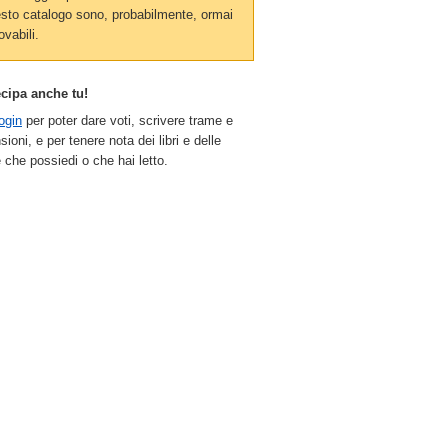
sto catalogo sono, probabilmente, ormai
ovabili.
ecipa anche tu!
ogin
per poter dare voti, scrivere trame e
sioni, e per tenere nota dei libri e delle
 che possiedi o che hai letto.