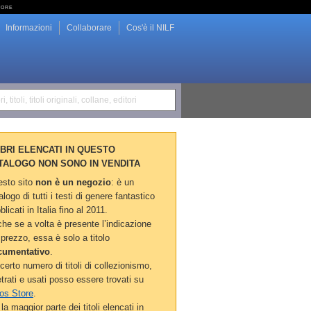
tore
Informazioni
Collaborare
Cos'è il NILF
i, titoli, titoli originali, collane, editori
LIBRI ELENCATI IN QUESTO
TALOGO NON SONO IN VENDITA
sto sito
non è un negozio
: è un
alogo di tutti i testi di genere fantastico
blicati in Italia fino al 2011.
he se a volta è presente l’indicazione
 prezzo, essa è solo a titolo
cumentativo
.
certo numero di titoli di collezionismo,
etrati e usati posso essere trovati su
os Store
.
la maggior parte dei titoli elencati in