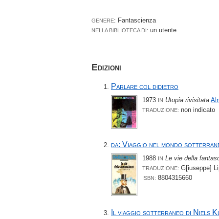
: Fantascienza
GENERE
un utente
NELLA BIBLIOTECA DI:
Edizioni
Parlare col didietro
1973
Utopia rivisitata
Al
IN
non indicato
TRADUZIONE:
da: Viaggio nel mondo sotterran
1988
Le vie della fantas
IN
G[iuseppe] Li
TRADUZIONE:
8804315660
ISBN:
Il viaggio sotterraneo di Niels K