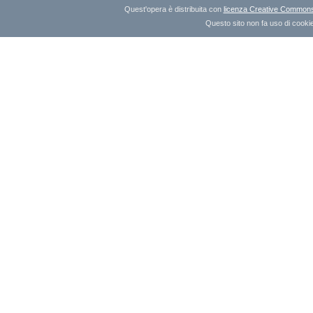
Quest'opera è distribuita con
licenza Creative Commons A
Questo sito non fa uso di cookie 