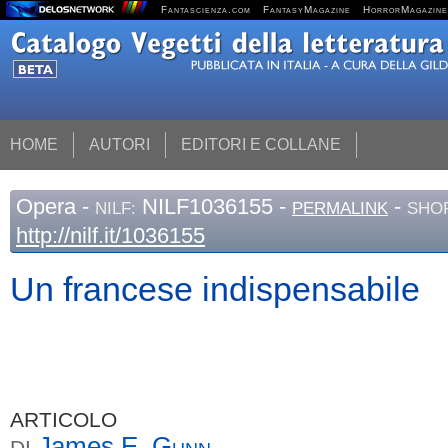
Fantascienza.com
FantasyMagazine
HorrorMagazine
HOME
AUTORI
EDITORI E COLLANE
Opera
-
NILF1036155 -
-
NILF:
PERMALINK
SHOR
http://nilf.it/1036155
Un francese indispensabile
ARTICOLO
James E.
Gunn
DI