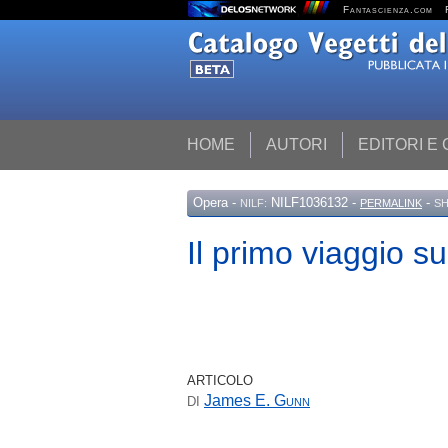
Fantascienza.com
HOME
AUTORI
EDITORI E
Opera
-
NILF1036132 -
-
NILF:
PERMALINK
SH
Il primo viaggio s
ARTICOLO
James E.
Gunn
DI