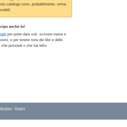
sto catalogo sono, probabilmente, ormai
ovabili.
ecipa anche tu!
ogin
per poter dare voti, scrivere trame e
sioni, e per tenere nota dei libri e delle
 che possiedi o che hai letto.
ini d'uso
-
Privacy