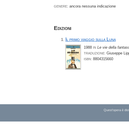
: ancora nessuna indicazione
GENERE
Edizioni
Il primo viaggio sulla Luna
1988
Le vie della fantas
IN
Giuseppe Lip
TRADUZIONE:
8804315660
ISBN:
Quest'opera è dist