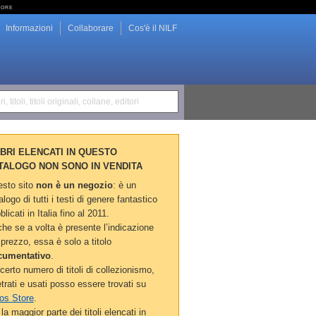
tore
Informazioni
Collaborare
Cos'è il NILF
i, titoli, titoli originali, collane, editori
LIBRI ELENCATI IN QUESTO
TALOGO NON SONO IN VENDITA
sto sito
non è un negozio
: è un
alogo di tutti i testi di genere fantastico
blicati in Italia fino al 2011.
he se a volta è presente l’indicazione
 prezzo, essa è solo a titolo
cumentativo
.
certo numero di titoli di collezionismo,
etrati e usati posso essere trovati su
os Store
.
la maggior parte dei titoli elencati in