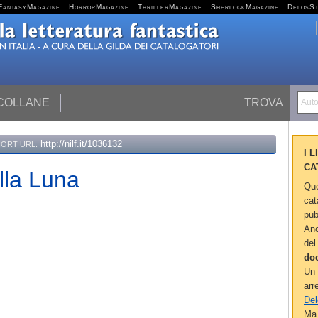
FantasyMagazine
HorrorMagazine
ThrillerMagazine
SherlockMagazine
DelosS
 COLLANE
TROVA
Autor
http://nilf.it/1036132
ORT URL:
I 
CA
ulla Luna
Que
cat
pub
Anc
del
do
Un 
arr
Del
Ma 