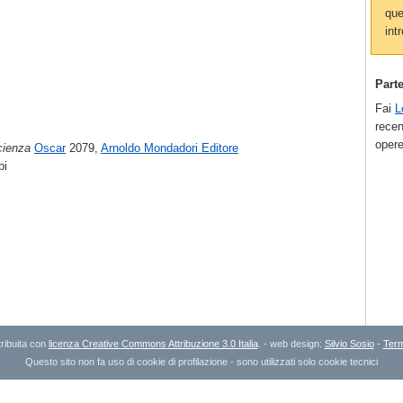
que
intr
Part
Fai
L
recen
opere
cienza
Oscar
2079,
Arnoldo Mondadori Editore
pi
ribuita con
licenza Creative Commons Attribuzione 3.0 Italia
. - web design:
Silvio Sosio
-
Term
Questo sito non fa uso di cookie di profilazione - sono utilizzati solo cookie tecnici