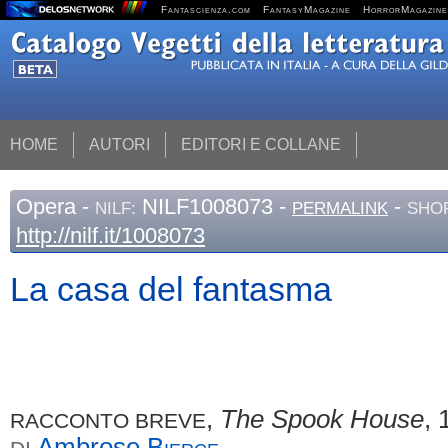
Fantascienza.com
FantasyMagazine
HorrorMagazine
HOME
AUTORI
EDITORI E COLLANE
Opera
-
NILF1008073 -
-
NILF:
PERMALINK
SHOR
http://nilf.it/1008073
La casa del fantasma
,
The Spook House
, 
RACCONTO BREVE
Ambrose
Bierce