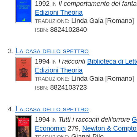
1992
Il comportamento dei fant
IN
Edizioni Theoria
Linda Gaia [Romano]
TRADUZIONE:
8824102840
ISBN:
La casa dello spettro
1994
I racconti
Biblioteca di Let
IN
Edizioni Theoria
Linda Gaia [Romano]
TRADUZIONE:
8824103723
ISBN:
La casa dello spettro
1994
Tutti i racconti dell'orrore
G
IN
Economici
279,
Newton & Compto
Gianni Pilo
TRADUZIONE: