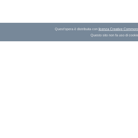
Quest'opera è distribuita con
licenza Creative Commons A
Questo sito non fa uso di cookie 