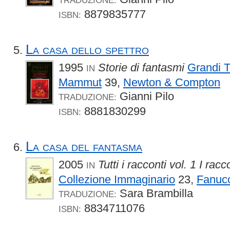
8879835777
ISBN:
La casa dello spettro
1995
Storie di fantasmi
Grandi T
IN
Mammut
39,
Newton & Compton
Gianni Pilo
TRADUZIONE:
8881830299
ISBN:
La casa del fantasma
2005
Tutti i racconti vol. 1 I racc
IN
Collezione Immaginario
23,
Fanucc
Sara Brambilla
TRADUZIONE:
8834711076
ISBN: