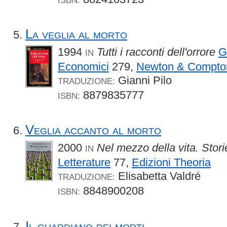
La veglia al morto
1994
Tutti i racconti dell'orrore
G
IN
Economici
279,
Newton & Compto
Gianni Pilo
TRADUZIONE:
8879835777
ISBN:
Veglia accanto al morto
2000
Nel mezzo della vita. Storie 
IN
Letterature
77,
Edizioni Theoria
Elisabetta Valdré
TRADUZIONE:
8848900208
ISBN:
Il guardiano dei morti