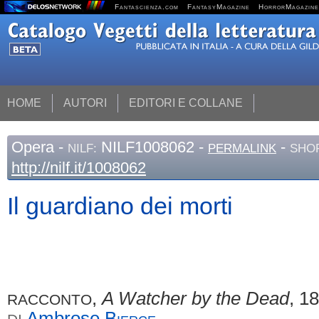
Fantascienza.com
FantasyMagazine
HorrorMagazine
HOME
AUTORI
EDITORI E COLLANE
Opera
-
NILF1008062 -
-
NILF:
PERMALINK
SHOR
http://nilf.it/1008062
Il guardiano dei morti
,
A Watcher by the Dead
, 1
RACCONTO
Ambrose
Bierce