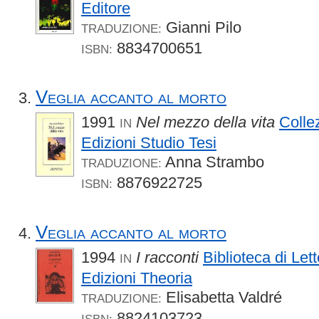
Editore
Gianni Pilo
TRADUZIONE:
8834700651
ISBN:
Veglia accanto al morto
1991
Nel mezzo della vita
Colle
IN
Edizioni Studio Tesi
Anna Strambo
TRADUZIONE:
8876922725
ISBN:
Veglia accanto al morto
1994
I racconti
Biblioteca di Let
IN
Edizioni Theoria
Elisabetta Valdré
TRADUZIONE:
8824103723
ISBN: