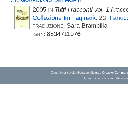
2005
Tutti i racconti vol. 1 I racc
IN
Collezione Immaginario
23,
Fanucc
Sara Brambilla
TRADUZIONE:
8834711076
ISBN:
Quest'opera è distribuita con
licenza Creative Commons A
Questo sito non fa uso di cookie 