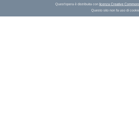
Quest'opera è distribuita con
licenza Creative Commons A
Questo sito non fa uso di cookie 