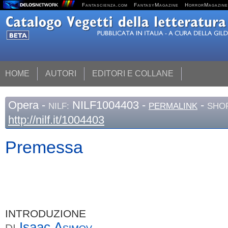
Fantascienza.com
FantasyMagazine
HorrorMagazine
HOME
AUTORI
EDITORI E COLLANE
Opera
-
NILF1004403 -
-
NILF:
PERMALINK
SHOR
http://nilf.it/1004403
Premessa
INTRODUZIONE
Isaac
Asimov
DI