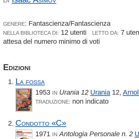
DI
: Fantascienza/Fantascienza
GENERE
12 utenti
7 ute
NELLA BIBLIOTECA DI:
LETTO DA:
attesa del numero minimo di voti
Edizioni
La fossa
1953
Urania 12
Urania
12,
Arnol
IN
non indicato
TRADUZIONE:
Condotto «C»
1971
Antologia Personale n. 2
U
IN