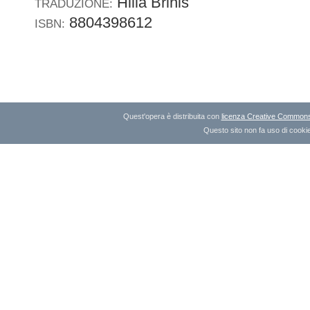
Hilia Brinis
TRADUZIONE:
8804398612
ISBN:
Quest'opera è distribuita con
licenza Creative Commons A
Questo sito non fa uso di cookie 