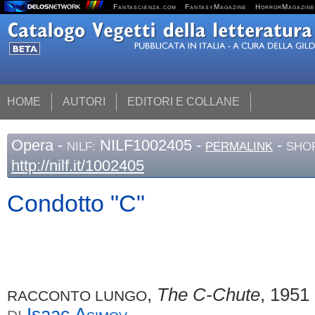
Fantascienza.com
FantasyMagazine
HorrorMagazine
HOME
AUTORI
EDITORI E COLLANE
Opera
-
NILF1002405 -
-
NILF:
PERMALINK
SHOR
http://nilf.it/1002405
Condotto "C"
,
The C-Chute
, 1951
RACCONTO LUNGO
Isaac
Asimov