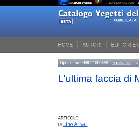
Fantascienza.com
HOME
AUTORI
EDITORI E
Opera
-
NILF1000686 -
-
NILF:
PERMALINK
SH
L'ultima faccia di
ARTICOLO
Lino
Aldani
DI