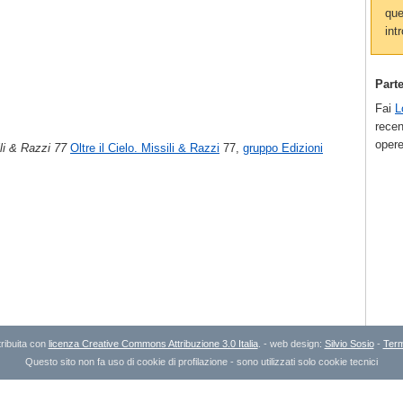
que
intr
Part
Fai
L
recen
opere
ili & Razzi 77
Oltre il Cielo. Missili & Razzi
77,
gruppo Edizioni
ribuita con
licenza Creative Commons Attribuzione 3.0 Italia
. - web design:
Silvio Sosio
-
Term
Questo sito non fa uso di cookie di profilazione - sono utilizzati solo cookie tecnici