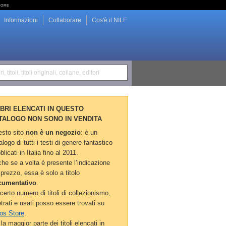
tore
Informazioni
Collaborare
Cos'è il NILF
i, titoli, titoli originali, collane, editori
LIBRI ELENCATI IN QUESTO
TALOGO NON SONO IN VENDITA
sto sito
non è un negozio
: è un
alogo di tutti i testi di genere fantastico
blicati in Italia fino al 2011.
he se a volta è presente l’indicazione
 prezzo, essa è solo a titolo
cumentativo
.
certo numero di titoli di collezionismo,
etrati e usati posso essere trovati su
os Store
.
la maggior parte dei titoli elencati in