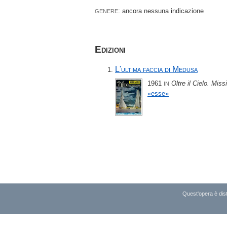
: ancora nessuna indicazione
GENERE
Edizioni
L'ultima faccia di Medusa
1961
Oltre il Cielo. Miss
IN
«esse»
Quest'opera è dist