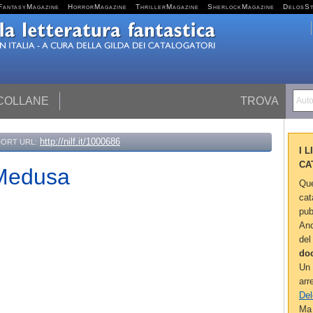
FantasyMagazine
HorrorMagazine
ThrillerMagazine
SherlockMagazine
DelosS
 COLLANE
TROVA
Autor
http://nilf.it/1000686
ORT URL:
I 
CA
 Medusa
Que
cat
pub
Anc
del
do
Un 
arr
Del
Ma 