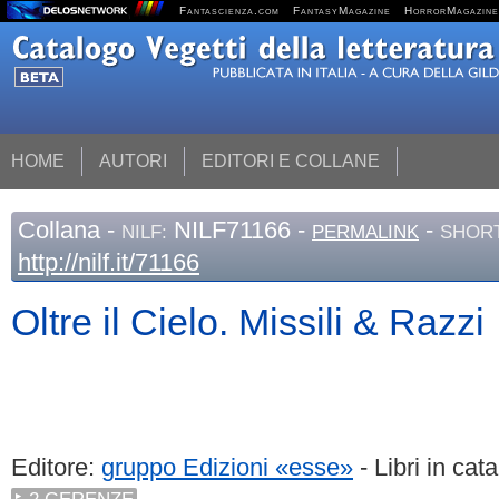
Fantascienza.com
FantasyMagazine
HorrorMagazine
HOME
AUTORI
EDITORI E COLLANE
Collana
-
NILF71166 -
-
NILF:
PERMALINK
SHORT
http://nilf.it/71166
Oltre il Cielo. Missili & Razzi
Editore:
gruppo Edizioni «esse»
- Libri in cat