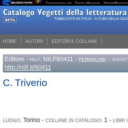
Fantascienza.com
FantasyMagazine
HorrorMagazine
HOME
AUTORI
EDITORI E COLLANE
Editore
-
NILF60411 -
-
NILF:
PERMALINK
SHORT
http://nilf.it/60411
C. Triverio
Torino -
1 -
LUOGO:
COLLANE IN CATALOGO:
LIBRI