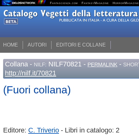
Fantascienza.com
FantasyMagazine
HorrorMagazine
HOME
AUTORI
EDITORI E COLLANE
Collana
-
NILF70821 -
-
NILF:
PERMALINK
SHORT
http://nilf.it/70821
(Fuori collana)
Editore:
C. Triverio
- Libri in catalogo: 2