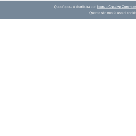
Quest'opera è distribuita con
licenza Creative Commons A
Questo sito non fa uso di cookie 