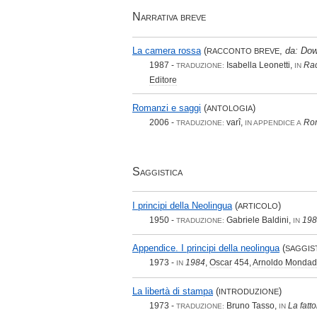
Narrativa breve
La camera rossa
(
,
da: Dow
RACCONTO BREVE
1987 -
Isabella Leonetti,
Rac
TRADUZIONE:
IN
Editore
Romanzi e saggi
(
)
ANTOLOGIA
2006 -
varî,
Rom
TRADUZIONE:
IN APPENDICE A
Saggistica
I principi della Neolingua
(
)
ARTICOLO
1950 -
Gabriele Baldini,
198
TRADUZIONE:
IN
Appendice. I principi della neolingua
(
SAGGIS
1973 -
1984
,
Oscar
454,
Arnoldo Mondado
IN
La libertà di stampa
(
)
INTRODUZIONE
1973 -
Bruno Tasso,
La fatto
TRADUZIONE:
IN