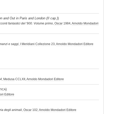
n and Out in Paris and London (II cap.)
)
conti fantastici del '900. Volume primo
,
Oscar
1984,
Arnoldo Mondadori
anzi e saggi
,
I Meridiani Collezione
23,
Arnoldo Mondadori Editore
4
,
Medusa
CCLXII,
Arnoldo Mondadori Editore
)
TICA
ri Editore
ria degli animali
,
Oscar
102,
Arnoldo Mondadori Editore