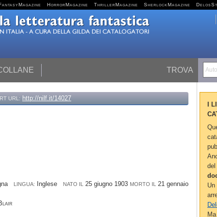
FantasyMagazine
HorrorMagazine
ThrillerMagazine
SherlockMagazine
DelosS
 COLLANE
TROVA
Autor
http://nilf.it/14027
RT URL:
I 
CA
Que
cat
pub
Anc
del
do
agna
Inglese
25 giugno 1903
21 gennaio
LINGUA:
NATO IL
MORTO IL
Un 
arr
Blair
Del
Ma 