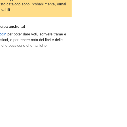
sto catalogo sono, probabilmente, ormai
ovabili.
ecipa anche tu!
ogin
per poter dare voti, scrivere trame e
sioni, e per tenere nota dei libri e delle
 che possiedi o che hai letto.