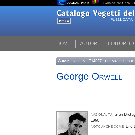
Fantascienza.com
HOME
AUTORI
EDITORI E
Autore
-
NILF14027 -
-
NILF:
PERMALINK
SHO
George
Orwell
Gran Bret
NAZIONALITÀ:
1950
Eric
NOTO ANCHE COME: