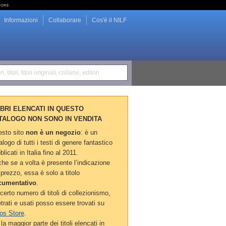
tore
Informazioni
Collaborare
Cos'è il NILF
i, titoli, titoli originali, collane, editori
LIBRI ELENCATI IN QUESTO
TALOGO NON SONO IN VENDITA
sto sito
non è un negozio
: è un
alogo di tutti i testi di genere fantastico
blicati in Italia fino al 2011.
he se a volta è presente l’indicazione
 prezzo, essa è solo a titolo
cumentativo
.
certo numero di titoli di collezionismo,
etrati e usati posso essere trovati su
os Store
.
la maggior parte dei titoli elencati in