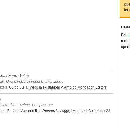
que
intr
Part
Fai
L
recen
opere
imal Farm
, 1945)
ali. Una favola
,
Scoppia la rivoluzione
Guido Bulla,
Medusa [Ristampa]
V,
Arnoldo Mondadori Editore
IONE:
)
 sole
,
Non parlare, non pensare
Stefano Manferlotti,
Romanzi e saggi
,
I Meridiani Collezione
23,
ONE:
IN