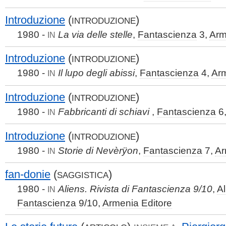
Introduzione
(
)
INTRODUZIONE
1980 -
La via delle stelle
,
Fantascienza
3,
Arm
IN
Introduzione
(
)
INTRODUZIONE
1980 -
Il lupo degli abissi
,
Fantascienza
4,
Arm
IN
Introduzione
(
)
INTRODUZIONE
1980 -
Fabbricanti di schiavi
,
Fantascienza
6
IN
Introduzione
(
)
INTRODUZIONE
1980 -
Storie di Nevèrÿon
,
Fantascienza
7,
Ar
IN
fan-donie
(
)
SAGGISTICA
1980 -
Aliens. Rivista di Fantascienza 9/10
,
Al
IN
Fantascienza
9/10,
Armenia Editore