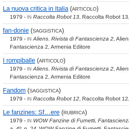
La nuova critica in Italia
(
)
ARTICOLO
1979 -
Raccolta Robot 13
,
Raccolta Robot
13
IN
fan-donie
(
)
SAGGISTICA
1979 -
Aliens. Rivista di Fantascienza 2
,
Alien
IN
Fantascienza
2,
Armenia Editore
I rompiballe
(
)
ARTICOLO
1979 -
Aliens. Rivista di Fantascienza 2
,
Alien
IN
Fantascienza
2,
Armenia Editore
Fandom
(
)
SAGGISTICA
1979 -
Raccolta Robot 12
,
Raccolta Robot
12
IN
Le fanzines: Sf…ere
(
)
RUBRICA
1979 -
WOW Fanzine di Fumetti, Fantascienza
IN
a. 4º, n. 24
,
WOW Fanzine di Fumetti, Fantascie