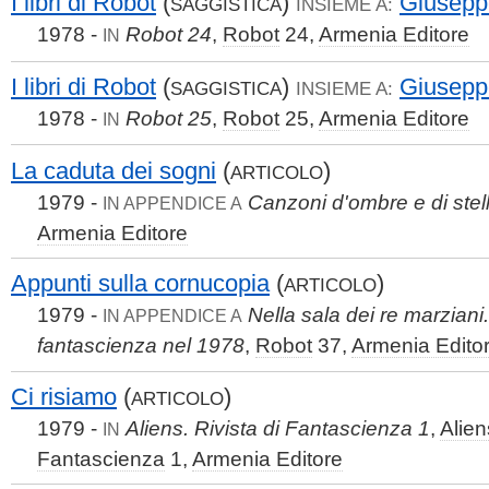
I libri di Robot
(
)
Giusep
SAGGISTICA
INSIEME A:
1978 -
Robot 24
,
Robot
24,
Armenia Editore
IN
I libri di Robot
(
)
Giusep
SAGGISTICA
INSIEME A:
1978 -
Robot 25
,
Robot
25,
Armenia Editore
IN
La caduta dei sogni
(
)
ARTICOLO
1979 -
Canzoni d'ombre e di stell
IN APPENDICE A
Armenia Editore
Appunti sulla cornucopia
(
)
ARTICOLO
1979 -
Nella sala dei re marziani.
IN APPENDICE A
fantascienza nel 1978
,
Robot
37,
Armenia Edito
Ci risiamo
(
)
ARTICOLO
1979 -
Aliens. Rivista di Fantascienza 1
,
Alien
IN
Fantascienza
1,
Armenia Editore