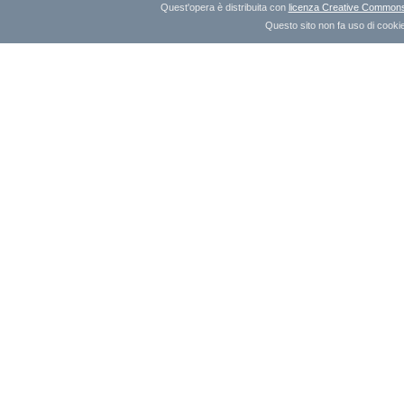
Quest'opera è distribuita con
licenza Creative Commons A
Questo sito non fa uso di cookie 