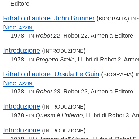
Editore
Ritratto d'autore. John Brunner
(
)
BIOGRAFIA
IN
Nicolazzini
1978 -
Robot 22
,
Robot
22,
Armenia Editore
IN
Introduzione
(
)
INTRODUZIONE
1978 -
Progetto Stelle
,
I Libri di Robot
2,
Armen
IN
Ritratto d'autore. Ursula Le Guin
(
)
BIOGRAFIA
I
Nicolazzini
1978 -
Robot 23
,
Robot
23,
Armenia Editore
IN
Introduzione
(
)
INTRODUZIONE
1978 -
Questo è l'Inferno
,
I Libri di Robot
3,
Ar
IN
Introduzione
(
)
INTRODUZIONE
1978 -
L'Impero dell'Atomo
,
I Libri di Robot
5,