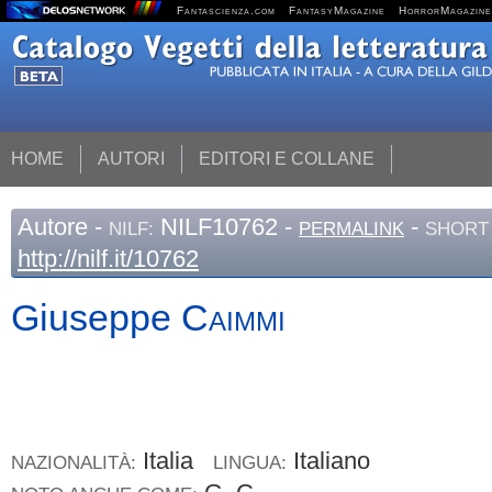
Fantascienza.com
FantasyMagazine
HorrorMagazine
HOME
AUTORI
EDITORI E COLLANE
Autore
-
NILF10762 -
-
NILF:
PERMALINK
SHORT 
http://nilf.it/10762
Giuseppe
Caimmi
Italia
Italiano
NAZIONALITÀ:
LINGUA: