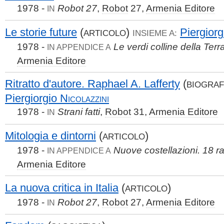
1978 -
Robot 27
,
Robot
27,
Armenia Editore
IN
Le storie future
(
)
Piergior
ARTICOLO
INSIEME A:
1978 -
Le verdi colline della Terr
IN APPENDICE A
Armenia Editore
Ritratto d'autore. Raphael A. Lafferty
(
BIOGRAF
Piergiorgio
Nicolazzini
1978 -
Strani fatti
,
Robot
31,
Armenia Editore
IN
Mitologia e dintorni
(
)
ARTICOLO
1978 -
Nuove costellazioni. 18 r
IN APPENDICE A
Armenia Editore
La nuova critica in Italia
(
)
ARTICOLO
1978 -
Robot 27
,
Robot
27,
Armenia Editore
IN