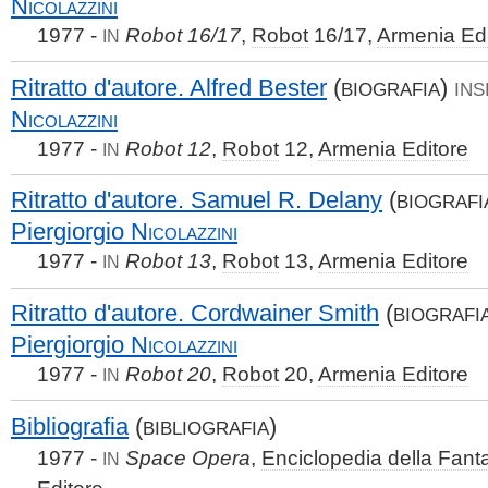
Nicolazzini
1977 -
Robot 16/17
,
Robot
16/17,
Armenia Edi
IN
Ritratto d'autore. Alfred Bester
(
)
BIOGRAFIA
INS
Nicolazzini
1977 -
Robot 12
,
Robot
12,
Armenia Editore
IN
Ritratto d'autore. Samuel R. Delany
(
BIOGRAFI
Piergiorgio
Nicolazzini
1977 -
Robot 13
,
Robot
13,
Armenia Editore
IN
Ritratto d'autore. Cordwainer Smith
(
BIOGRAFI
Piergiorgio
Nicolazzini
1977 -
Robot 20
,
Robot
20,
Armenia Editore
IN
Bibliografia
(
)
BIBLIOGRAFIA
1977 -
Space Opera
,
Enciclopedia della Fant
IN
Editore