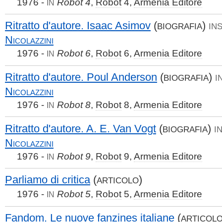
1976 -
Robot 4
,
Robot
4,
Armenia Editore
IN
Ritratto d'autore. Isaac Asimov
(
)
BIOGRAFIA
INS
Nicolazzini
1976 -
Robot 6
,
Robot
6,
Armenia Editore
IN
Ritratto d'autore. Poul Anderson
(
)
BIOGRAFIA
I
Nicolazzini
1976 -
Robot 8
,
Robot
8,
Armenia Editore
IN
Ritratto d'autore. A. E. Van Vogt
(
)
BIOGRAFIA
I
Nicolazzini
1976 -
Robot 9
,
Robot
9,
Armenia Editore
IN
Parliamo di critica
(
)
ARTICOLO
1976 -
Robot 5
,
Robot
5,
Armenia Editore
IN
Fandom. Le nuove fanzines italiane
(
ARTICOL