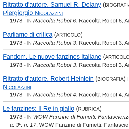
Ritratto d'autore. Samuel R. Delany
(
BIOGRAFI
Piergiorgio
Nicolazzini
1978 -
Raccolta Robot 6
,
Raccolta Robot
6,
A
IN
Parliamo di critica
(
)
ARTICOLO
1978 -
Raccolta Robot 3
,
Raccolta Robot
3,
A
IN
Fandom. Le nuove fanzines italiane
(
ARTICOL
1978 -
Raccolta Robot 3
,
Raccolta Robot
3,
A
IN
Ritratto d'autore. Robert Heinlein
(
)
BIOGRAFIA
Nicolazzini
1978 -
Raccolta Robot 4
,
Raccolta Robot
4,
A
IN
Le fanzines: Il Re in giallo
(
)
RUBRICA
1978 -
WOW Fanzine di Fumetti, Fantascienza
IN
a. 3º, n. 17
,
WOW Fanzine di Fumetti, Fantascie