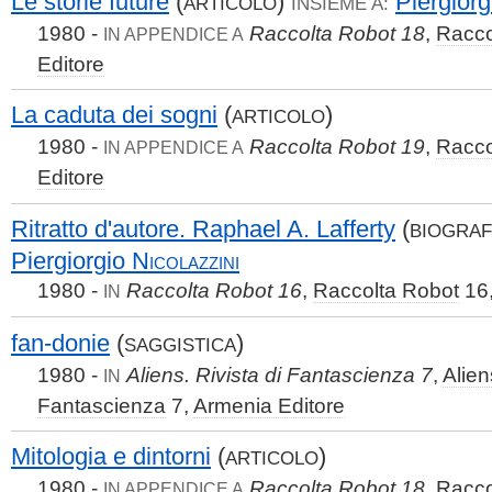
Le storie future
(
)
Piergior
ARTICOLO
INSIEME A:
1980 -
Raccolta Robot 18
,
Racco
IN APPENDICE A
Editore
La caduta dei sogni
(
)
ARTICOLO
1980 -
Raccolta Robot 19
,
Racco
IN APPENDICE A
Editore
Ritratto d'autore. Raphael A. Lafferty
(
BIOGRAF
Piergiorgio
Nicolazzini
1980 -
Raccolta Robot 16
,
Raccolta Robot
16
IN
fan-donie
(
)
SAGGISTICA
1980 -
Aliens. Rivista di Fantascienza 7
,
Alien
IN
Fantascienza
7,
Armenia Editore
Mitologia e dintorni
(
)
ARTICOLO
1980 -
Raccolta Robot 18
,
Racco
IN APPENDICE A