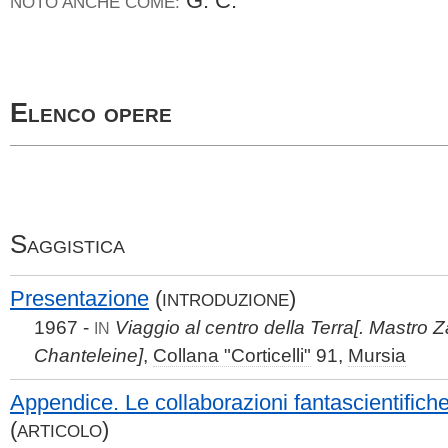
G.
C.
NOTO ANCHE COME:
Elenco opere
Saggistica
Presentazione
(
)
INTRODUZIONE
1967 -
Viaggio al centro della Terra[. Mastro Z
IN
Chanteleine]
,
Collana "Corticelli"
91,
Mursia
Appendice. Le collaborazioni fantascientifiche
(
)
ARTICOLO