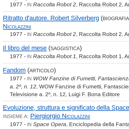
1977 -
Raccolta Robot 2
,
Raccolta Robot
2,
A
IN
Ritratto d'autore. Robert Silverberg
(
BIOGRAFIA
Nicolazzini
1977 -
Raccolta Robot 2
,
Raccolta Robot
2,
A
IN
Il libro del mese
(
)
SAGGISTICA
1977 -
Raccolta Robot 1
,
Raccolta Robot
1,
A
IN
Fandom
(
)
ARTICOLO
1977 -
WOW Fanzine di Fumetti, Fantascienza
IN
a. 2º, n. 12
,
WOW Fanzine di Fumetti, Fantascie
Televisione
a. 2º, n. 12,
Luigi F. Bona Editore
Evoluzione, struttura e significato della Spa
Piergiorgio
Nicolazzini
INSIEME A:
1977 -
Space Opera
,
Enciclopedia della Fant
IN