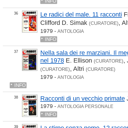
INFO
Le radici del male. 11 racconti
F
36
Clifford D. Simak
,
Al
(CURATORE)
1979 -
ANTOLOGIA
INFO
Nella sala dei re marziani. Il me
37
nel 1978
E. Ellison
,
(CURATORE)
,
Altri
(CURATORE)
(CURATORE)
1979 -
ANTOLOGIA
INFO
Racconti di un vecchio primate
38
1979 -
ANTOLOGIA PERSONALE
INFO
La stirpe senza nome. 12 raccon
39