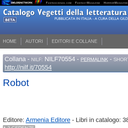
Fantascienza.com
FantasyMagazine
HorrorMagazine
HOME
AUTORI
EDITORI E COLLANE
Collana
-
NILF70554 -
-
NILF:
PERMALINK
SHORT
http://nilf.it/70554
Robot
Editore:
Armenia Editore
- Libri in catalogo: 3