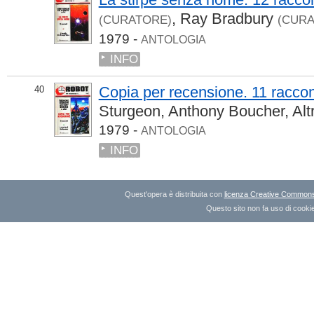
,
Ray Bradbury
(CURATORE)
(CURA
1979 -
ANTOLOGIA
INFO
Copia per recensione. 11 raccon
40
Sturgeon
,
Anthony Boucher
,
Altr
1979 -
ANTOLOGIA
INFO
Quest'opera è distribuita con
licenza Creative Commons A
Questo sito non fa uso di cookie 