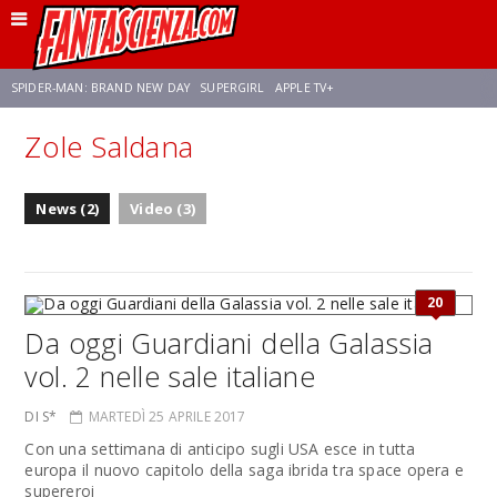
SPIDER-MAN: BRAND NEW DAY
SUPERGIRL
APPLE TV+
Zole Saldana
FRANCO RICCIARDIELLO
ZENDAYA
AVENGERS: DOOMSDAY
STAR TREK
News (2)
Video (3)
NETFLIX
SADIE SINK
STAR TREK: STRANGE NEW WORLDS
20
Da oggi Guardiani della Galassia
vol. 2 nelle sale italiane
DI S*
MARTEDÌ 25 APRILE 2017
Con una settimana di anticipo sugli USA esce in tutta
europa il nuovo capitolo della saga ibrida tra space opera e
supereroi